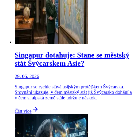
Singapur dotahuje: Stane se městský
stát Švýcarskem Asie?
29. 06. 2026
Singapur se rychle stává asijským protějškem Švýcarska.
Srovnání ukazuje, v čem městský stát již Švýcarsko dohání a
v čem si alpská země stále udržuje náskok.
Číst více