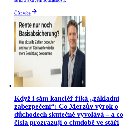
stříbro aktivem současnosti.
Číst více
Když i sám kancléř říká „základní
zabezpečení“: Co Merzův výrok o
důchodech skutečně vyvolává – a co
čísla prozrazují o chudobě ve stáří