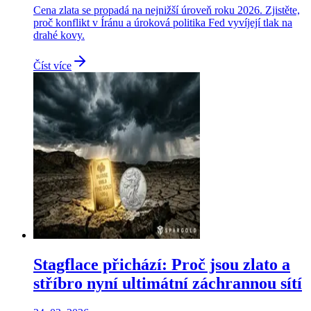
Cena zlata se propadá na nejnižší úroveň roku 2026. Zjistěte,
proč konflikt v Íránu a úroková politika Fed vyvíjejí tlak na
drahé kovy.
Číst více
Stagflace přichází: Proč jsou zlato a
stříbro nyní ultimátní záchrannou sítí