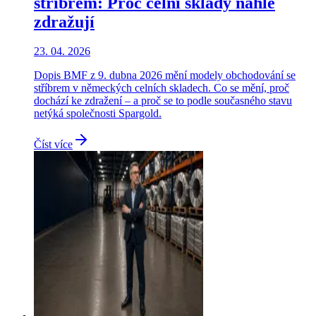
stříbrem: Proč celní sklady náhle
zdražují
23. 04. 2026
Dopis BMF z 9. dubna 2026 mění modely obchodování se
stříbrem v německých celních skladech. Co se mění, proč
dochází ke zdražení – a proč se to podle současného stavu
netýká společnosti Spargold.
Číst více