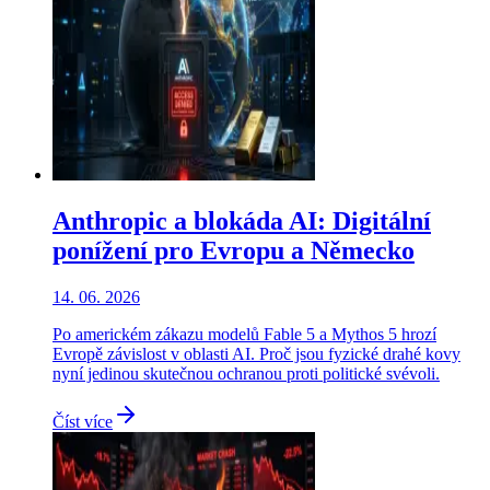
Anthropic a blokáda AI: Digitální
ponížení pro Evropu a Německo
14. 06. 2026
Po americkém zákazu modelů Fable 5 a Mythos 5 hrozí
Evropě závislost v oblasti AI. Proč jsou fyzické drahé kovy
nyní jedinou skutečnou ochranou proti politické svévoli.
Číst více