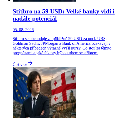
Stříbro na 59 USD: Velké banky vidí i
nadále potenciál
05. 08. 2026
Stříbro se obchoduje za přibližně 59 USD za unci. UBS,
Goldman Sachs, JPMorgan a Bank of America očekávají v
některých případech výrazně vyšší kurzy. Co stojí za těmito
prognózami a jaké faktory hýbou trhem se stříbrem.
Číst více