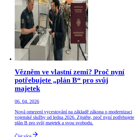
Vězněm ve vlastní zemi? Proč nyní
potřebujete „plán B“ pro svůj
majetek
06. 04. 2026
Nová omezení vycestování na základě zákona o modernizaci
vojenské služby od ledna 2026. Zjistěte, proč nyní potřebujete
plán B pro svůj majetek a svou svobodu.
Číst více