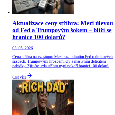
Aktualizace ceny stříbra: Mezi úlevou
od Fed a Trumpovým šokem – blíží se
hranice 100 dolarů?
03. 05. 2026
Cena stříbra na vzestupu: Mezi rozhodnutím Fed o úrokových
sazbách, Trumpovými hrozbami cly a masivním deficitem
nabídky. Zjistěte, zda stříbro nyní pokoří hranici 100 dolarů.
Číst více