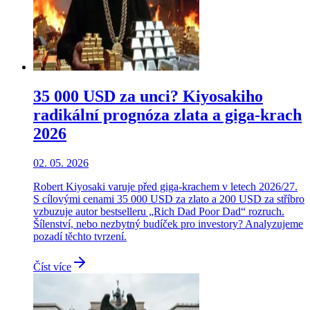
35 000 USD za unci? Kiyosakiho
radikální prognóza zlata a giga-krach
2026
02. 05. 2026
Robert Kiyosaki varuje před giga-krachem v letech 2026/27.
S cílovými cenami 35 000 USD za zlato a 200 USD za stříbro
vzbuzuje autor bestselleru „Rich Dad Poor Dad“ rozruch.
Šílenství, nebo nezbytný budíček pro investory? Analyzujeme
pozadí těchto tvrzení.
Číst více