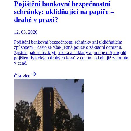
Pojištění bankovní bezpečnostní
schránky: uklidňující na papíře –
drahé v praxi?
12. 03. 2026
Pojištění bankovní bezpečnostní schránky zní uklidňujícím
způsobem – často se však jedná pouze o základní ochranu.
Zjistěte, jak se liší krytí, rizika a náklady a proč je u Spargold
pojištění fyzických drahých kovů v celním skladu již zahrnuto
v ceně.
Číst více