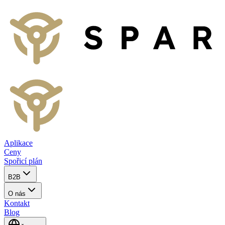
Aplikace
Ceny
Spořicí plán
B2B
O nás
Kontakt
Blog