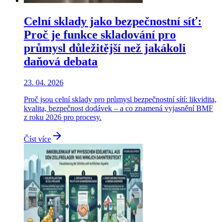
Celní sklady jako bezpečnostní síť:
Proč je funkce skladování pro
průmysl důležitější než jakákoli
daňová debata
23. 04. 2026
Proč jsou celní sklady pro průmysl bezpečnostní sítí: likvidita,
kvalita, bezpečnost dodávek – a co znamená vyjasnění BMF
z roku 2026 pro procesy.
Číst více