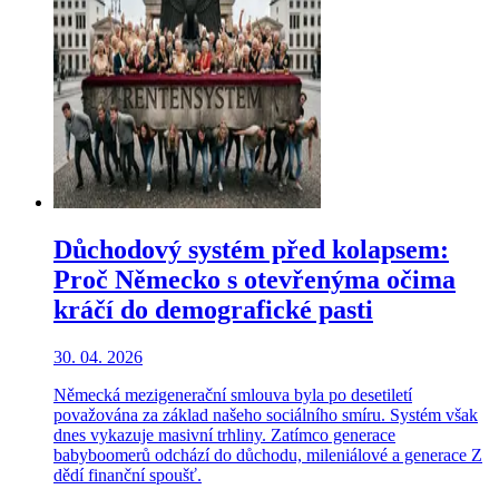
Důchodový systém před kolapsem:
Proč Německo s otevřenýma očima
kráčí do demografické pasti
30. 04. 2026
Německá mezigenerační smlouva byla po desetiletí
považována za základ našeho sociálního smíru. Systém však
dnes vykazuje masivní trhliny. Zatímco generace
babyboomerů odchází do důchodu, mileniálové a generace Z
dědí finanční spoušť.