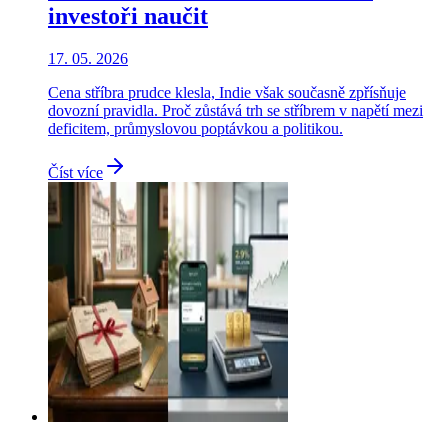
investoři naučit
17. 05. 2026
Cena stříbra prudce klesla, Indie však současně zpřísňuje
dovozní pravidla. Proč zůstává trh se stříbrem v napětí mezi
deficitem, průmyslovou poptávkou a politikou.
Číst více