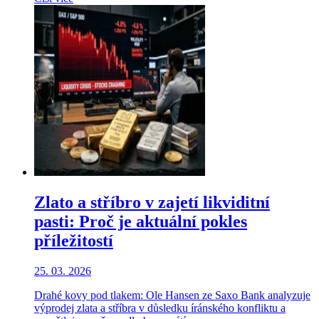
Zlato a stříbro v zajetí likviditní
pasti: Proč je aktuální pokles
příležitostí
25. 03. 2026
Drahé kovy pod tlakem: Ole Hansen ze Saxo Bank analyzuje
výprodej zlata a stříbra v důsledku íránského konfliktu a