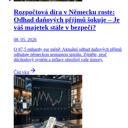
Rozpočtová díra v Německu roste:
Odhad daňových příjmů šokuje – Je
váš majetek stále v bezpečí?
08. 05. 2026
O 87,5 miliardy eur méně: Aktuální odhad daňových příjmů
odhaluje německou sestupnou spirálu. Zjistěte, proč
důchodový systém a inflace ohrožují vaše úspory.
Číst více