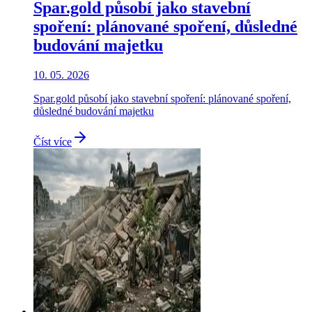
Spar.gold působí jako stavební
spoření: plánované spoření, důsledné
budování majetku
10. 05. 2026
Spar.gold působí jako stavební spoření: plánované spoření,
důsledné budování majetku
Číst více