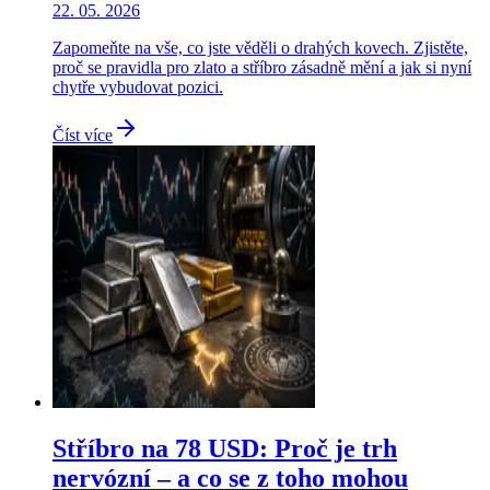
22. 05. 2026
Zapomeňte na vše, co jste věděli o drahých kovech. Zjistěte,
proč se pravidla pro zlato a stříbro zásadně mění a jak si nyní
chytře vybudovat pozici.
Číst více
Stříbro na 78 USD: Proč je trh
nervózní – a co se z toho mohou