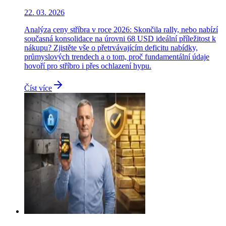
22. 03. 2026
Analýza ceny stříbra v roce 2026: Skončila rally, nebo nabízí
současná konsolidace na úrovni 68 USD ideální příležitost k
nákupu? Zjistěte vše o přetrvávajícím deficitu nabídky,
průmyslových trendech a o tom, proč fundamentální údaje
hovoří pro stříbro i přes ochlazení hypu.
Číst více