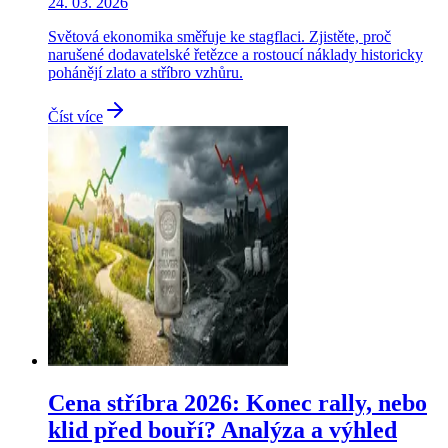
24. 03. 2026
Světová ekonomika směřuje ke stagflaci. Zjistěte, proč
narušené dodavatelské řetězce a rostoucí náklady historicky
pohánějí zlato a stříbro vzhůru.
Číst více
Cena stříbra 2026: Konec rally, nebo
klid před bouří? Analýza a výhled