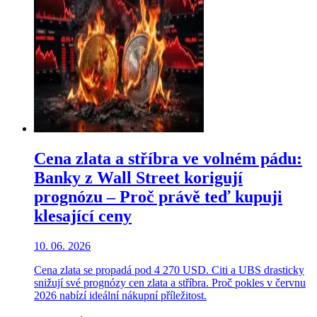
Cena zlata a stříbra ve volném pádu:
Banky z Wall Street korigují
prognózu – Proč právě teď kupuji
klesající ceny
10. 06. 2026
Cena zlata se propadá pod 4 270 USD. Citi a UBS drasticky
snižují své prognózy cen zlata a stříbra. Proč pokles v červnu
2026 nabízí ideální nákupní příležitost.