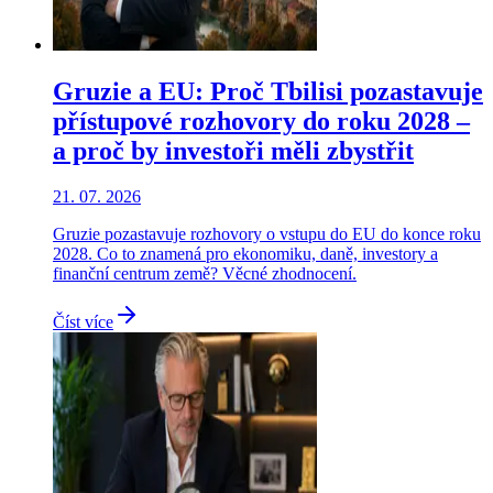
Gruzie a EU: Proč Tbilisi pozastavuje
přístupové rozhovory do roku 2028 –
a proč by investoři měli zbystřit
21. 07. 2026
Gruzie pozastavuje rozhovory o vstupu do EU do konce roku
2028. Co to znamená pro ekonomiku, daně, investory a
finanční centrum země? Věcné zhodnocení.
Číst více