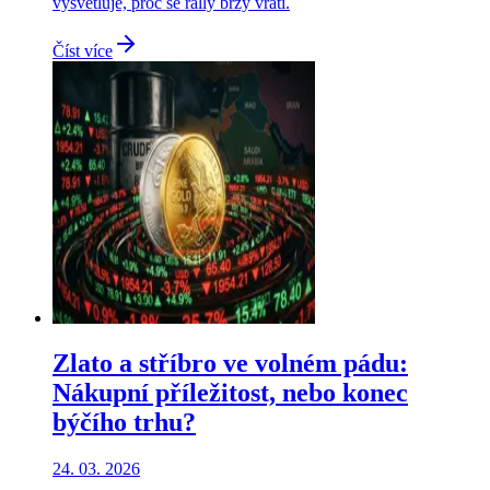
vysvětluje, proč se rally brzy vrátí.
Číst více
Zlato a stříbro ve volném pádu:
Nákupní příležitost, nebo konec
býčího trhu?
24. 03. 2026