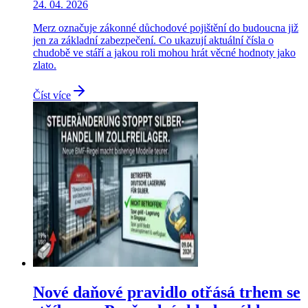
24. 04. 2026
Merz označuje zákonné důchodové pojištění do budoucna již
jen za základní zabezpečení. Co ukazují aktuální čísla o
chudobě ve stáří a jakou roli mohou hrát věcné hodnoty jako
zlato.
Číst více
Nové daňové pravidlo otřásá trhem se