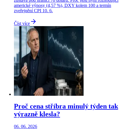
zůstává pod hranicí 70 dolarů. Proč jsou nyní rozhodující
americké výnosy (4,57 %), DXY kolem 100 a termín
zveřejnění CPI 10. 6.
Číst více
Proč cena stříbra minulý týden tak
výrazně klesla?
06. 06. 2026