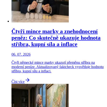
Čtyři mince marky a znehodnocení
peněz: Co skutečně ukazuje hodnota
stříbra, kupní síla a inflace
06. 07. 2026
Čtyři německé mince marky ukazují přeměnu stříbra na
moderní peníze. Aktualizovaný faktcheck vysvětluje hodnotu
stříbra, kupní sílu a inflaci.
Číst více