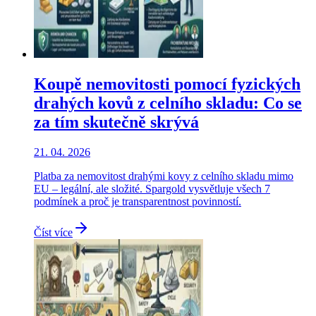
Koupě nemovitosti pomocí fyzických
drahých kovů z celního skladu: Co se
za tím skutečně skrývá
21. 04. 2026
Platba za nemovitost drahými kovy z celního skladu mimo
EU – legální, ale složité. Spargold vysvětluje všech 7
podmínek a proč je transparentnost povinností.
Číst více