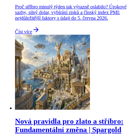
Proč stříbro minulý týden tak výrazně oslabilo? Úrokové
sazby, silný dolar, vybírání zisků a čínský index PMI:
nejdůležitější faktory s údaji do 5. června 2026.
Číst více
Nová pravidla pro zlato a stříbro:
Fundamentální změna | Spargold