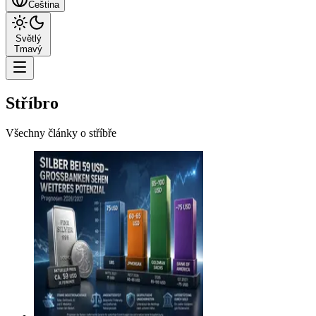
Čeština
Světlý
Tmavý
Stříbro
Všechny články o stříbře