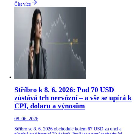
Číst více
Stříbro k 8. 6. 2026: Pod 70 USD
zůstává trh nervózní – a vše se upírá k
CPI, dolaru a výnosům
08. 06. 2026
Stříbro se 8. 6. 2026 obchoduje kolem 67 USD za unci a