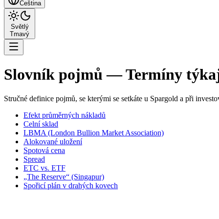
Čeština
Světlý
Tmavý
Slovník pojmů — Termíny týkaj
Stručné definice pojmů, se kterými se setkáte u Spargold a při inves
Efekt průměrných nákladů
Celní sklad
LBMA (London Bullion Market Association)
Alokované uložení
Spotová cena
Spread
ETC vs. ETF
„The Reserve“ (Singapur)
Spořicí plán v drahých kovech