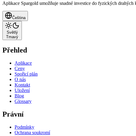
Aplikace Spargold umožňuje snadné investice do fyzických drahých kov
Čeština
Světlý
Tmavý
Přehled
Aplikace
Ceny
Spořicí plán
O nás
Kontakt
Uložení
Blog
Glossary
Právní
Podmínky
Ochrana soukromí