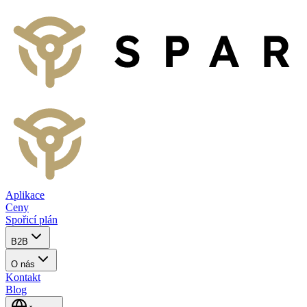
Aplikace
Ceny
Spořicí plán
B2B
O nás
Kontakt
Blog