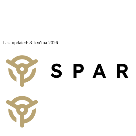
Související pojmy
:
Efekt průměrných nákladů
,
Alokované uložení
Last updated
:
8. května 2026