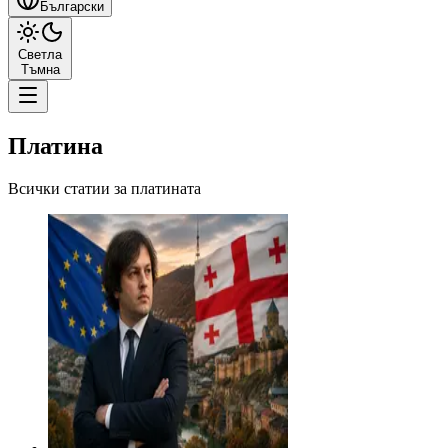
Български
Светла
Тъмна
Платина
Всички статии за платината