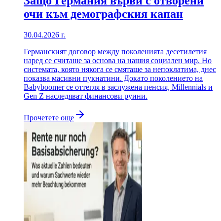
Защо Германия върви с отворени
очи към демографския капан
30.04.2026 г.
Германският договор между поколенията десетилетия
наред се считаше за основа на нашия социален мир. Но
системата, която някога се смяташе за непоклатима, днес
показва масивни пукнатини. Докато поколението на
Babyboomer се оттегля в заслужена пенсия, Millennials и
Gen Z наследяват финансови руини.
Прочетете още