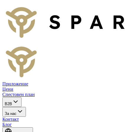
Приложение
Цени
Спестовен план
B2B
За нас
Контакт
Блог