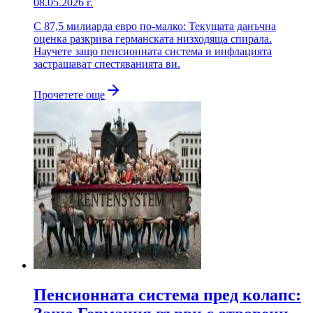
08.05.2026 г.
С 87,5 милиарда евро по-малко: Текущата данъчна
оценка разкрива германската низходяща спирала.
Научете защо пенсионната система и инфлацията
застрашават спестяванията ви.
Прочетете още
Пенсионната система пред колапс: