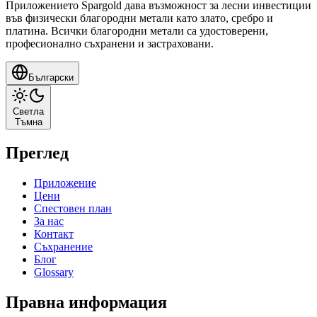
Приложението Spargold дава възможност за лесни инвестиции
във физически благородни метали като злато, сребро и
платина. Всички благородни метали са удостоверени,
професионално съхранени и застраховани.
Български
Светла
Тъмна
Преглед
Приложение
Цени
Спестовен план
За нас
Контакт
Съхранение
Блог
Glossary
Правна информация