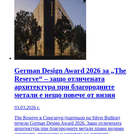
German Design Award 2026 за „The
Reserve“ – защо отличената
архитектура при благородните
метали е нещо повече от визия
03.03.2026 г.
The Reserve в Сингапур (партньор на Silver Bullion)
печели German Design Award 2026. Защо отличената
архитектура при благородните метали прави видими
доверието, процесите и защитата на активите.