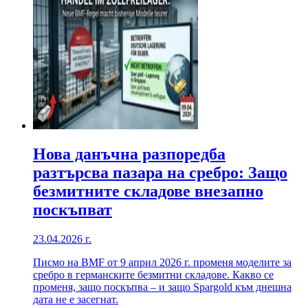
Нова данъчна разпоредба
разтърсва пазара на сребро: Защо
безмитните складове внезапно
поскъпват
23.04.2026 г.
Писмо на BMF от 9 април 2026 г. променя моделите за
сребро в германските безмитни складове. Какво се
променя, защо поскъпва – и защо Spargold към днешна
дата не е засегнат.