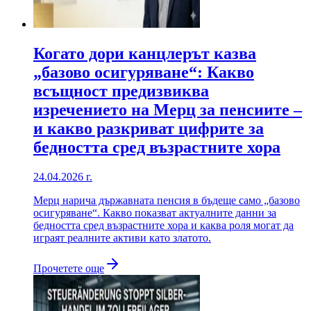
Когато дори канцлерът казва
„базово осигуряване“: Какво
всъщност предизвиква
изречението на Мерц за пенсиите –
и какво разкриват цифрите за
бедността сред възрастните хора
24.04.2026 г.
Мерц нарича държавната пенсия в бъдеще само „базово
осигуряване“. Какво показват актуалните данни за
бедността сред възрастните хора и каква роля могат да
играят реалните активи като златото.
Прочетете още