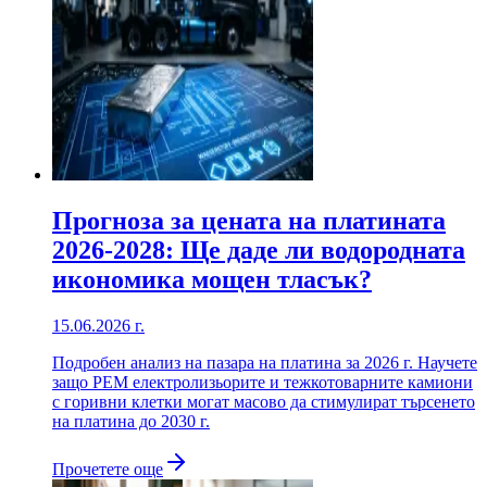
Прогноза за цената на платината
2026-2028: Ще даде ли водородната
икономика мощен тласък?
15.06.2026 г.
Подробен анализ на пазара на платина за 2026 г. Научете
защо PEM електролизьорите и тежкотоварните камиони
с горивни клетки могат масово да стимулират търсенето
на платина до 2030 г.
Прочетете още