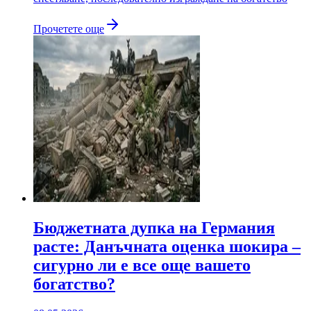
Прочетете още
Бюджетната дупка на Германия
расте: Данъчната оценка шокира –
сигурно ли е все още вашето
богатство?