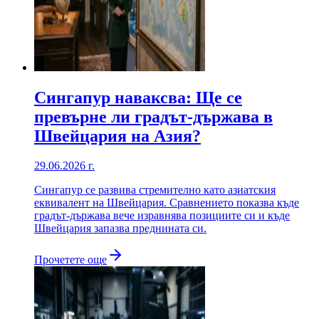
Сингапур наваксва: Ще се
превърне ли градът-държава в
Швейцария на Азия?
29.06.2026 г.
Сингапур се развива стремително като азиатския
еквивалент на Швейцария. Сравнението показва къде
градът-държава вече изравнява позициите си и къде
Швейцария запазва преднината си.
Прочетете още