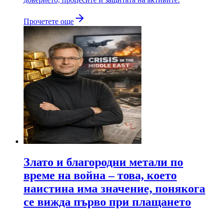
Прочетете още
Злато и благородни метали по
време на война – това, което
наистина има значение, понякога
се вижда първо при плащането