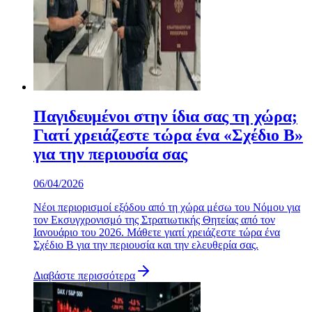
Παγιδευμένοι στην ίδια σας τη χώρα;
Γιατί χρειάζεστε τώρα ένα «Σχέδιο Β»
για την περιουσία σας
06/04/2026
Νέοι περιορισμοί εξόδου από τη χώρα μέσω του Νόμου για
τον Εκσυγχρονισμό της Στρατιωτικής Θητείας από τον
Ιανουάριο του 2026. Μάθετε γιατί χρειάζεστε τώρα ένα
Σχέδιο Β για την περιουσία και την ελευθερία σας.
Διαβάστε περισσότερα