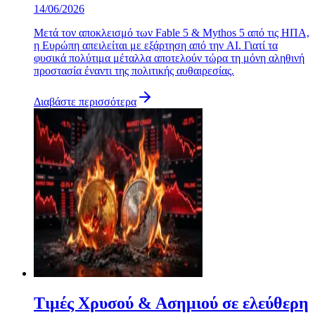
14/06/2026
Μετά τον αποκλεισμό των Fable 5 & Mythos 5 από τις ΗΠΑ,
η Ευρώπη απειλείται με εξάρτηση από την AI. Γιατί τα
φυσικά πολύτιμα μέταλλα αποτελούν τώρα τη μόνη αληθινή
προστασία έναντι της πολιτικής αυθαιρεσίας.
Διαβάστε περισσότερα
Τιμές Χρυσού & Ασημιού σε ελεύθερη