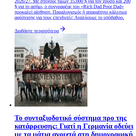
2026/27. Με στόχους τιμών 35.000 $ για τον χρυσό και 200
$ για το ασήμι, ο συγγραφέας του «Rich Dad Poor Dad»
προκαλεί αίσθηση. Παραλογισμός ή απαραίτητο κάλεσμα
αφύπνισης για τους επενδυτές; Αναλύουμε το υπόβαθρο.
Διαβάστε περισσότερα
Το συνταξιοδοτικό σύστημα προ της
κατάρρευσης: Γιατί η Γερμανία οδεύει
με τα μάτια ανοιχτά στη δημογραφική