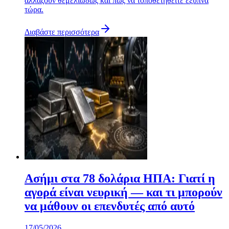
αλλάζουν θεμελιωδώς και πώς να τοποθετηθείτε έξυπνα
τώρα.
Διαβάστε περισσότερα
Ασήμι στα 78 δολάρια ΗΠΑ: Γιατί η
αγορά είναι νευρική — και τι μπορούν
να μάθουν οι επενδυτές από αυτό
17/05/2026