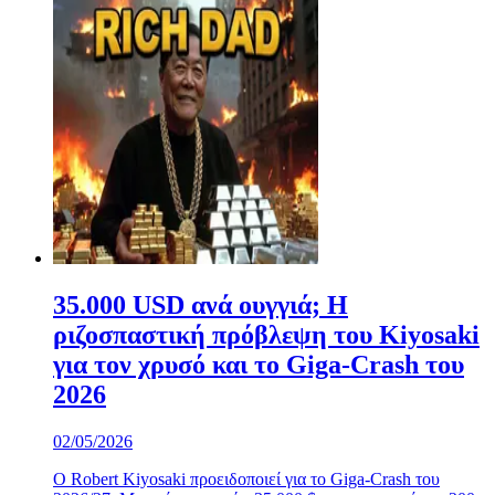
35.000 USD ανά ουγγιά; Η
ριζοσπαστική πρόβλεψη του Kiyosaki
για τον χρυσό και το Giga-Crash του
2026
02/05/2026
Ο Robert Kiyosaki προειδοποιεί για το Giga-Crash του