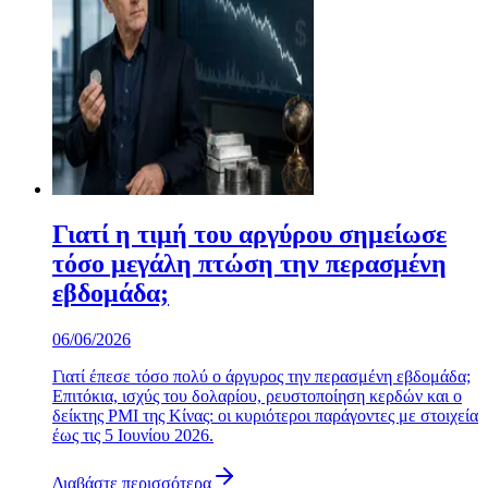
Γιατί η τιμή του αργύρου σημείωσε
τόσο μεγάλη πτώση την περασμένη
εβδομάδα;
06/06/2026
Γιατί έπεσε τόσο πολύ ο άργυρος την περασμένη εβδομάδα;
Επιτόκια, ισχύς του δολαρίου, ρευστοποίηση κερδών και ο
δείκτης PMI της Κίνας: οι κυριότεροι παράγοντες με στοιχεία
έως τις 5 Ιουνίου 2026.
Διαβάστε περισσότερα