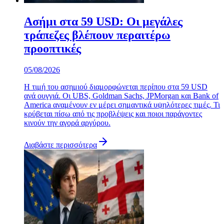
Ασήμι στα 59 USD: Οι μεγάλες
τράπεζες βλέπουν περαιτέρω
προοπτικές
05/08/2026
Η τιμή του ασημιού διαμορφώνεται περίπου στα 59 USD
ανά ουγγιά. Οι UBS, Goldman Sachs, JPMorgan και Bank of
America αναμένουν εν μέρει σημαντικά υψηλότερες τιμές. Τι
κρύβεται πίσω από τις προβλέψεις και ποιοι παράγοντες
κινούν την αγορά αργύρου.
Διαβάστε περισσότερα