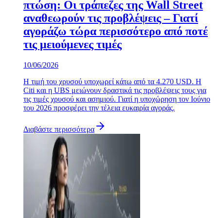
πτώση: Οι τράπεζες της Wall Street
αναθεωρούν τις προβλέψεις – Γιατί
αγοράζω τώρα περισσότερο από ποτέ
τις μειούμενες τιμές
10/06/2026
Η τιμή του χρυσού υποχωρεί κάτω από τα 4.270 USD. Η
Citi και η UBS μειώνουν δραστικά τις προβλέψεις τους για
τις τιμές χρυσού και ασημιού. Γιατί η υποχώρηση τον Ιούνιο
του 2026 προσφέρει την τέλεια ευκαιρία αγοράς.
Διαβάστε περισσότερα