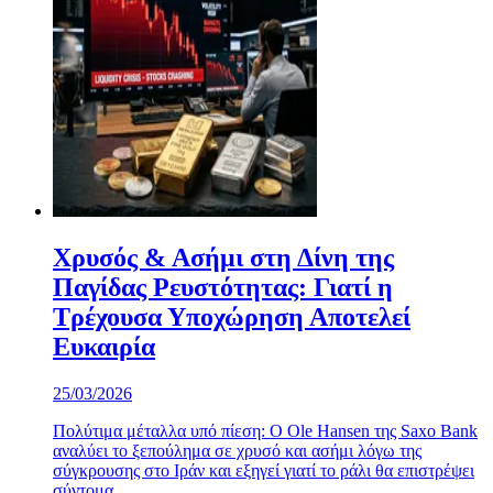
Χρυσός & Ασήμι στη Δίνη της
Παγίδας Ρευστότητας: Γιατί η
Τρέχουσα Υποχώρηση Αποτελεί
Ευκαιρία
25/03/2026
Πολύτιμα μέταλλα υπό πίεση: Ο Ole Hansen της Saxo Bank
αναλύει το ξεπούλημα σε χρυσό και ασήμι λόγω της
σύγκρουσης στο Ιράν και εξηγεί γιατί το ράλι θα επιστρέψει
σύντομα.