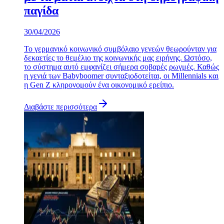
παγίδα
30/04/2026
Το γερμανικό κοινωνικό συμβόλαιο γενεών θεωρούνταν για
δεκαετίες το θεμέλιο της κοινωνικής μας ειρήνης. Ωστόσο,
το σύστημα αυτό εμφανίζει σήμερα σοβαρές ρωγμές. Καθώς
η γενιά των Babyboomer συνταξιοδοτείται, οι Millennials και
η Gen Z κληρονομούν ένα οικονομικό ερείπιο.
Διαβάστε περισσότερα