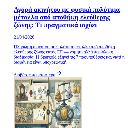
Αγορά ακινήτου με φυσικά πολύτιμα
μέταλλα από αποθήκη ελεύθερης
ζώνης: Τι πραγματικά ισχύει
21/04/2026
Πληρωμή ακινήτου με πολύτιμα μέταλλα από αποθήκη
ελεύθερης ζώνης εκτός ΕΕ — νόμιμη αλλά περίπλοκη
διαδικασία. Η Spargold εξηγεί τις 7 προϋποθέσεις και γιατί η
διαφάνεια είναι υποχρεωτική.
Διαβάστε περισσότερα