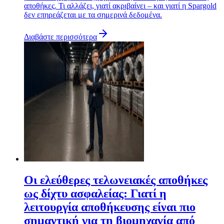
αποθήκες. Τι αλλάζει, γιατί ακριβαίνει – και γιατί η Spargold
δεν επηρεάζεται με τα σημερινά δεδομένα.
Διαβάστε περισσότερα
Οι ελεύθερες τελωνειακές αποθήκες
ως δίχτυ ασφαλείας: Γιατί η
λειτουργία αποθήκευσης είναι πιο
σημαντική για τη βιομηχανία από