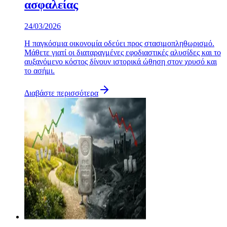
ασφαλείας
24/03/2026
Η παγκόσμια οικονομία οδεύει προς στασιμοπληθωρισμό.
Μάθετε γιατί οι διαταραγμένες εφοδιαστικές αλυσίδες και το
αυξανόμενο κόστος δίνουν ιστορικά ώθηση στον χρυσό και
το ασήμι.
Διαβάστε περισσότερα