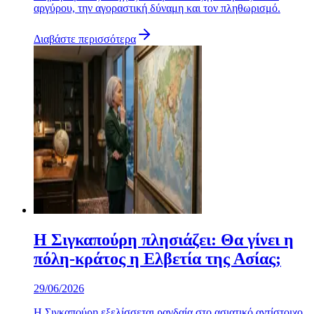
αργύρου, την αγοραστική δύναμη και τον πληθωρισμό.
Διαβάστε περισσότερα
Η Σιγκαπούρη πλησιάζει: Θα γίνει η
πόλη-κράτος η Ελβετία της Ασίας;
29/06/2026
Η Σιγκαπούρη εξελίσσεται ραγδαία στο ασιατικό αντίστοιχο