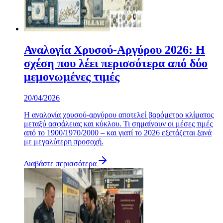
Αναλογία Χρυσού-Αργύρου 2026: Η
σχέση που λέει περισσότερα από δύο
μεμονωμένες τιμές
20/04/2026
Η αναλογία χρυσού-αργύρου αποτελεί βαρόμετρο κλίματος
μεταξύ ασφάλειας και κύκλου. Τι σημαίνουν οι μέσες τιμές
από το 1900/1970/2000 – και γιατί το 2026 εξετάζεται ξανά
με μεγαλύτερη προσοχή.
Διαβάστε περισσότερα