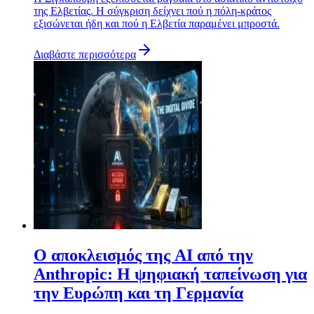
της Ελβετίας. Η σύγκριση δείχνει πού η πόλη-κράτος
εξισώνεται ήδη και πού η Ελβετία παραμένει μπροστά.
Διαβάστε περισσότερα
Ο αποκλεισμός της AI από την
Anthropic: Η ψηφιακή ταπείνωση για
την Ευρώπη και τη Γερμανία