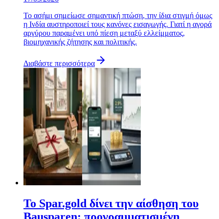
Το ασήμι σημείωσε σημαντική πτώση, την ίδια στιγμή όμως
η Ινδία αυστηροποιεί τους κανόνες εισαγωγής. Γιατί η αγορά
αργύρου παραμένει υπό πίεση μεταξύ ελλείμματος,
βιομηχανικής ζήτησης και πολιτικής.
Διαβάστε περισσότερα
Το Spar.gold δίνει την αίσθηση του
Bausparen: προγραμματισμένη