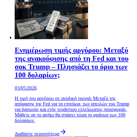
Ενημέρωση τιμής αργύρου: Μεταξύ
της ανακούφισης από τη Fed και του
σοκ Trump – Πλησιάζει το όριο των
100 δολαρίων;
03/05/2026
Η τιμή του αργύρου σε ανοδική τροχιά: Μεταξύ της
απόφασης της Fed για τα επιτόκια, των απειλών του Trump
για δασμούς και ενός τεράστιου ελλείμματος προσφοράς.
Μάθετε αν το ασήμι θα σπάσει τώρα το φράγμα των 100
δολαρίων.
Διαβάστε περισσότερα