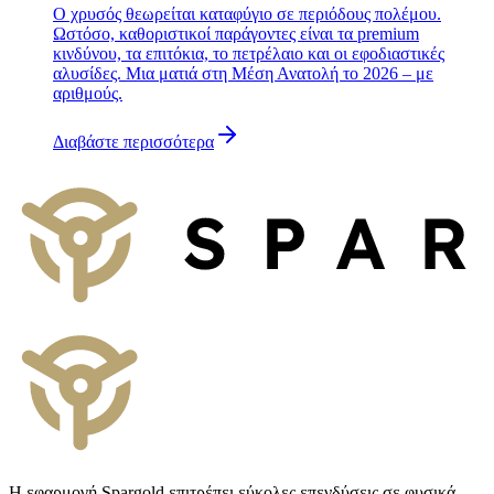
Ο χρυσός θεωρείται καταφύγιο σε περιόδους πολέμου.
Ωστόσο, καθοριστικοί παράγοντες είναι τα premium
κινδύνου, τα επιτόκια, το πετρέλαιο και οι εφοδιαστικές
αλυσίδες. Μια ματιά στη Μέση Ανατολή το 2026 – με
αριθμούς.
Διαβάστε περισσότερα
Η εφαρμογή Spargold επιτρέπει εύκολες επενδύσεις σε φυσικά