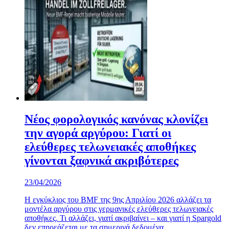
Νέος φορολογικός κανόνας κλονίζει
την αγορά αργύρου: Γιατί οι
ελεύθερες τελωνειακές αποθήκες
γίνονται ξαφνικά ακριβότερες
23/04/2026
Η εγκύκλιος του BMF της 9ης Απριλίου 2026 αλλάζει τα
μοντέλα αργύρου στις γερμανικές ελεύθερες τελωνειακές
αποθήκες. Τι αλλάζει, γιατί ακριβαίνει – και γιατί η Spargold
δεν επηρεάζεται με τα σημερινά δεδομένα.