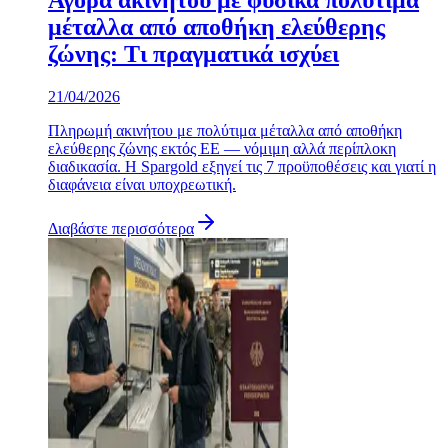
Αγορά ακινήτου με φυσικά πολύτιμα
μέταλλα από αποθήκη ελεύθερης
ζώνης: Τι πραγματικά ισχύει
21/04/2026
Πληρωμή ακινήτου με πολύτιμα μέταλλα από αποθήκη
ελεύθερης ζώνης εκτός ΕΕ — νόμιμη αλλά περίπλοκη
διαδικασία. Η Spargold εξηγεί τις 7 προϋποθέσεις και γιατί η
διαφάνεια είναι υποχρεωτική.
Διαβάστε περισσότερα