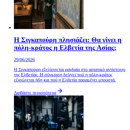
Η Σιγκαπούρη πλησιάζει: Θα γίνει η
πόλη-κράτος η Ελβετία της Ασίας;
29/06/2026
Η Σιγκαπούρη εξελίσσεται ραγδαία στο ασιατικό αντίστοιχο
της Ελβετίας. Η σύγκριση δείχνει πού η πόλη-κράτος
εξισώνεται ήδη και πού η Ελβετία παραμένει μπροστά.
Διαβάστε περισσότερα