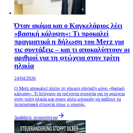
Όταν ακόμα και ο Καγκελάριος λέει
«βασική κάλυψη»: Τι προκαλεί
πραγματικά η δήλωση του Merz για
τις συντάξεις – και τι αποκαλύπτουν οι
αριθμοί για τη φτώχεια στην τρίτη
ηλικία
24/04/2026
Ο Merz αποκαλεί πλέον τη νόμιμη σύνταξη μόνο «βασική
κάλυψη». Τι δείχνουν τα τρέχοντα στοιχεία για τη φτώχεια
στην τρίτη ηλικία και ποιον ρόλο μπορούν να παίξουν τα
περιουσιακά στοιχεία όπως ο χρυσός.
Διαβάστε περισσότερα