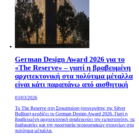
German Design Award 2026 για το
«The Reserve» – γιατί η βραβευμένη
αρχιτεκτονική στα πολύτιμα μέταλλα
είναι κάτι παραπάνω από αισθητική
03/03/2026
Το The Reserve στη Σιγκαπούρη (συνεργάτης της Silver
Bullion) κερδίζει το German Design Award 2026. Γιατί η
βραβευμένη αρχιτεκτονική αναδεικνύει την εμπιστοσύνη, τις
διαδικασίες και την προστασία περιουσιακών στοιχείων στα
πολύτιμα μέταλλα.