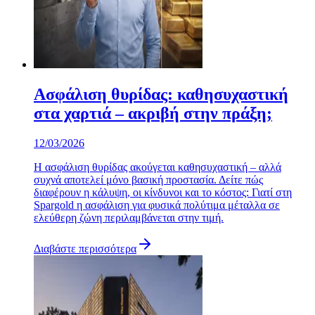
Ασφάλιση θυρίδας: καθησυχαστική
στα χαρτιά – ακριβή στην πράξη;
12/03/2026
Η ασφάλιση θυρίδας ακούγεται καθησυχαστική – αλλά
συχνά αποτελεί μόνο βασική προστασία. Δείτε πώς
διαφέρουν η κάλυψη, οι κίνδυνοι και το κόστος: Γιατί στη
Spargold η ασφάλιση για φυσικά πολύτιμα μέταλλα σε
ελεύθερη ζώνη περιλαμβάνεται στην τιμή.
Διαβάστε περισσότερα