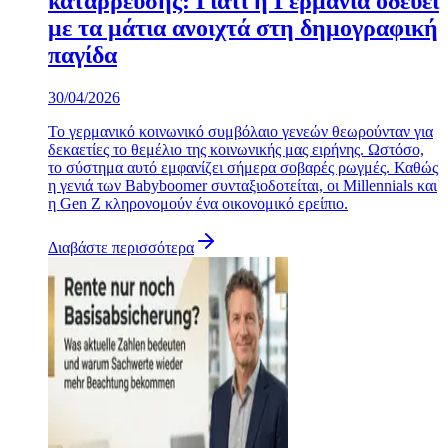
κατάρρευσης: Γιατί η Γερμανία οδεύει
με τα μάτια ανοιχτά στη δημογραφική
παγίδα
30/04/2026
Το γερμανικό κοινωνικό συμβόλαιο γενεών θεωρούνταν για
δεκαετίες το θεμέλιο της κοινωνικής μας ειρήνης. Ωστόσο,
το σύστημα αυτό εμφανίζει σήμερα σοβαρές ρωγμές. Καθώς
η γενιά των Babyboomer συνταξιοδοτείται, οι Millennials και
η Gen Z κληρονομούν ένα οικονομικό ερείπιο.
Διαβάστε περισσότερα