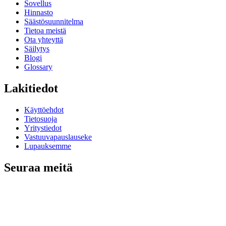
Sovellus
Hinnasto
Säästösuunnitelma
Tietoa meistä
Ota yhteyttä
Säilytys
Blogi
Glossary
Lakitiedot
Käyttöehdot
Tietosuoja
Yritystiedot
Vastuuvapauslauseke
Lupauksemme
Seuraa meitä