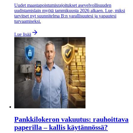
Uudet maastapoistumisrajoitukset asevelvollisuuden
uudistamislain myötä tammikuusta 2026 alkaen. Lue, miksi
tarvitset nyt suunnitelma B:n varallisuutesi ja vapautesi
turvaamiseksi.
Lue lisää
Pankkilokeron vakuutus: rauhoittava
paperilla – kallis käytännössä?