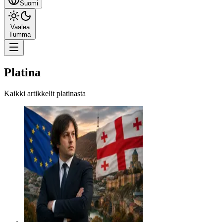
Suomi
Vaalea
Tumma
Platina
Kaikki artikkelit platinasta