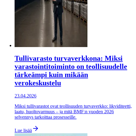
Tullivarasto turvaverkkona: Miksi
varastointitoiminto on teollisuudelle
tärkeämpi kuin mikään
verokeskustelu
23.04.2026
Miksi tullivarastot ovat teollisuuden turvaverkko: likviditeetti,
laatu, huoltovarmuus – ja mitä BMF:n vuoden 2026
selvennys tarkoittaa prosesseille.
Lue lisää