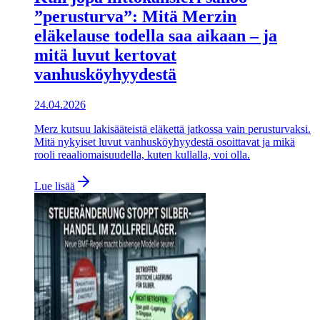
”perusturva”: Mitä Merzin
eläkelause todella saa aikaan – ja
mitä luvut kertovat
vanhusköyhyydestä
24.04.2026
Merz kutsuu lakisääteistä eläkettä jatkossa vain perusturvaksi.
Mitä nykyiset luvut vanhusköyhyydestä osoittavat ja mikä
rooli reaaliomaisuudella, kuten kullalla, voi olla.
Lue lisää