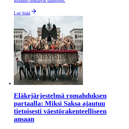
inflaatio uhkaavat säästöjäsi.
Lue lisää
Eläkejärjestelmä romahduksen
partaalla: Miksi Saksa ajautuu
tietoisesti väestörakenteelliseen
ansaan