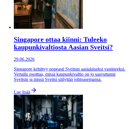
Singapore ottaa kiinni: Tuleeko
kaupunkivaltiosta Aasian Sveitsi?
29.06.2026
Singapore kehittyy nopeasti Sveitsin aasialaiseksi vastineeksi.
Vertailu osoittaa, missä kaupunkivaltio on jo saavuttanut
Sveitsin ja missä Sveitsi säilyttää johtoasemansa.
Lue lisää