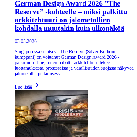
German Design Award 2026 ”The
Reserve” -kohteelle – miksi palkittu
arkkitehtuuri on jalometallien
kohdalla muutakin kuin ulkonäköä
03.03.2026
Singaporessa sijaitseva The Reserve (Silver Bullionin
kumppani) on voittanut German Design Award 2026 -
palkinnon. Lue, miten palkittu arkkitehtuuri tekee
luottamuksesta, prosesseista ja varallisuuden suojasta näkyvää
jalometallisijoittamisessa.
Lue lisää