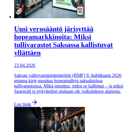
Uusi verosääntö järisyttää
hopeamarkkinoita: Miksi
tullivarastot Saksassa kallistuvat
yllättäen
23.04.2026
Saksan valtiovarainministeriön (BMF) 9. huhtikuuta 2026
antama kirje muuttaa hopeamalleja saksalaisissa
tullivarastoissa. Mikä muuttuu, miksi se kallistuu – ja miksi
Spargold ei nykytiedon mukaan ole vaikutuksen alaisena.
Lue lisää