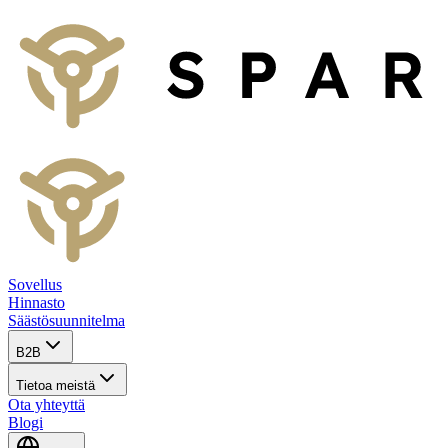
Sovellus
Hinnasto
Säästösuunnitelma
B2B
Tietoa meistä
Ota yhteyttä
Blogi