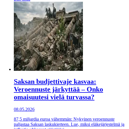
Saksan budjettivaje kasvaa:
Veroennuste järkyttää – Onko
omaisuutesi vielä turvassa?
08.05.2026
87,5 miljardia euroa vähemmän: Nykyinen veroennuste
paljastaa Saksan laskukierteen. Lue, miksi eläkejärjestelmä ja