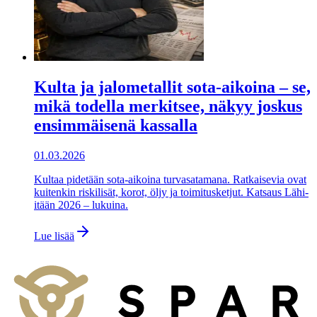
Kulta ja jalometallit sota-aikoina – se,
mikä todella merkitsee, näkyy joskus
ensimmäisenä kassalla
01.03.2026
Kultaa pidetään sota-aikoina turvasatamana. Ratkaisevia ovat
kuitenkin riskilisät, korot, öljy ja toimitusketjut. Katsaus Lähi-
itään 2026 – lukuina.
Lue lisää