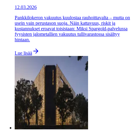
12.03.2026
Pankkilokeron vakuutus kuulostaa rauhoittavalta – mutta on
usein vain perustason suoja. Näin kattavuus, riskit ja
kustannukset eroavat toisistaan: Miksi Spargold-palvelussa
fyysisten jalometallien vakuutus tullivarastossa sisältyy
hintaan.
Lue lisää