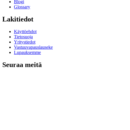
Blogi
Glossary
Lakitiedot
Käyttöehdot
Tietosuoja
Yritystiedot
Vastuuvapauslauseke
Lupauksemme
Seuraa meitä