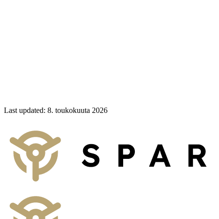
Tutustu Spargoldin asiantuntijatiimiin ja lue lisää
missiostamme tehdä fyysisistä jalometalleista saavutettavia
kaikille.
Oletko valmis kokeilemaan Spargoldia?
Sijoita fyysisiin jalometalleihin vaivattomasti.
Lataa sovellus
Last updated
:
8. toukokuuta 2026