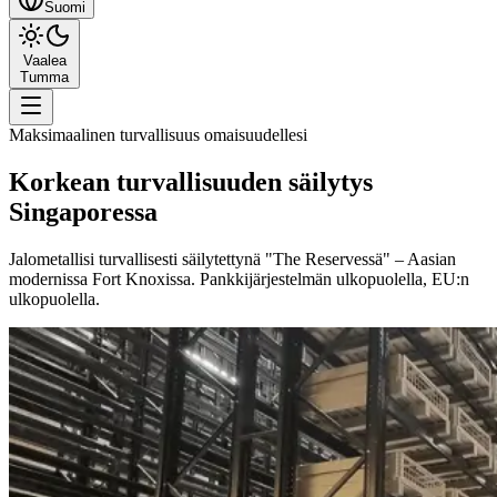
Suomi
Vaalea
Tumma
Maksimaalinen turvallisuus omaisuudellesi
Korkean turvallisuuden säilytys
Singaporessa
Jalometallisi turvallisesti säilytettynä "The Reservessä" – Aasian
modernissa Fort Knoxissa. Pankkijärjestelmän ulkopuolella, EU:n
ulkopuolella.