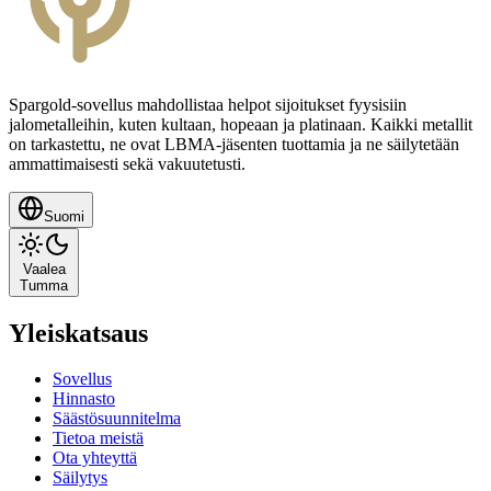
Spargold-sovellus mahdollistaa helpot sijoitukset fyysisiin
jalometalleihin, kuten kultaan, hopeaan ja platinaan. Kaikki metallit
on tarkastettu, ne ovat LBMA-jäsenten tuottamia ja ne säilytetään
ammattimaisesti sekä vakuutetusti.
Suomi
Vaalea
Tumma
Yleiskatsaus
Sovellus
Hinnasto
Säästösuunnitelma
Tietoa meistä
Ota yhteyttä
Säilytys