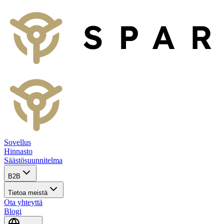
Sovellus
Hinnasto
Säästösuunnitelma
B2B
Tietoa meistä
Ota yhteyttä
Blogi