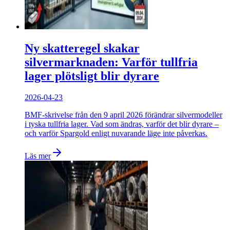
Ny skatteregel skakar
silvermarknaden: Varför tullfria
lager plötsligt blir dyrare
2026-04-23
BMF-skrivelse från den 9 april 2026 förändrar silvermodeller
i tyska tullfria lager. Vad som ändras, varför det blir dyrare –
och varför Spargold enligt nuvarande läge inte påverkas.
Läs mer