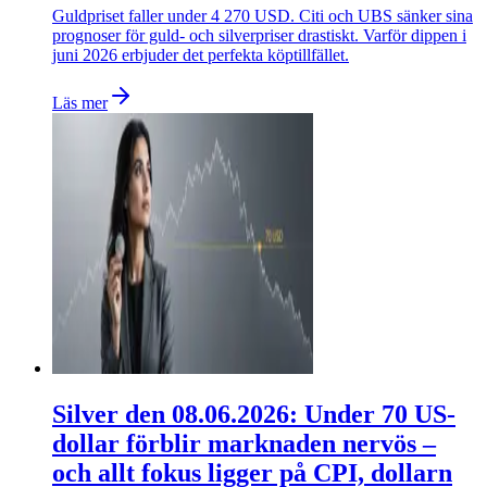
Guldpriset faller under 4 270 USD. Citi och UBS sänker sina
prognoser för guld- och silverpriser drastiskt. Varför dippen i
juni 2026 erbjuder det perfekta köptillfället.
Läs mer
Silver den 08.06.2026: Under 70 US-
dollar förblir marknaden nervös –
och allt fokus ligger på CPI, dollarn