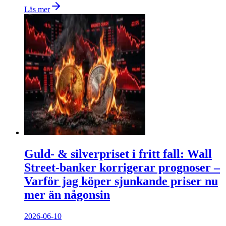
Läs mer
Guld- & silverpriset i fritt fall: Wall
Street-banker korrigerar prognoser –
Varför jag köper sjunkande priser nu
mer än någonsin
2026-06-10