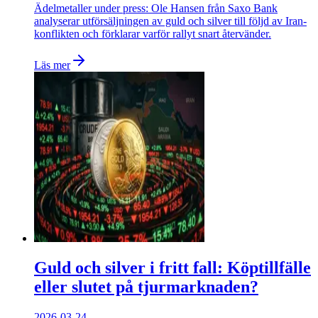
Ädelmetaller under press: Ole Hansen från Saxo Bank
analyserar utförsäljningen av guld och silver till följd av Iran-
konflikten och förklarar varför rallyt snart återvänder.
Läs mer
Guld och silver i fritt fall: Köptillfälle
eller slutet på tjurmarknaden?
2026-03-24