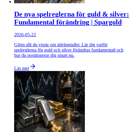
De nya spelreglerna för guld & silver:
Fundamental förändring | Spargold
2026-05-22
Glöm allt du visste om ädelmetaller. Lär dig varför
spelreglerna för guld och silver förändras fundamentalt och
hur du positionerar dig smart nu.
Läs mer