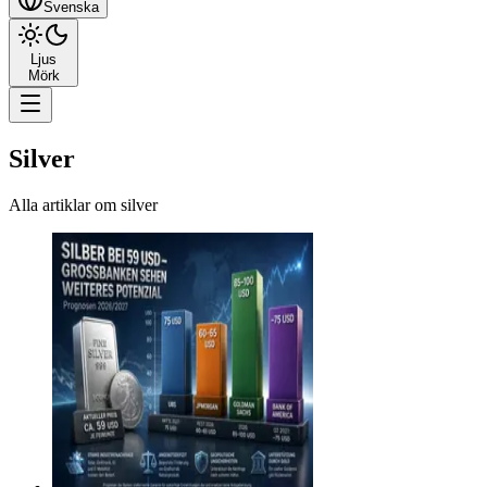
Svenska
Ljus
Mörk
Silver
Alla artiklar om silver