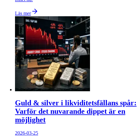
Läs mer
Guld & silver i likviditetsfällans spår:
Varför det nuvarande dippet är en
möjlighet
2026-03-25