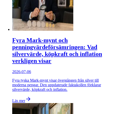
Fyra Mark-mynt och
penningvärdeförsämringen: Vad
silvervärde, köpkraft och inflation
verkligen visar
2026-07-06
Fyra tyska Mark-mynt visar övergången från silver till
moderna pengar. Den uppdaterade faktakollen förklarar
silvervärde, köpkraft och inflation.
Läs mer