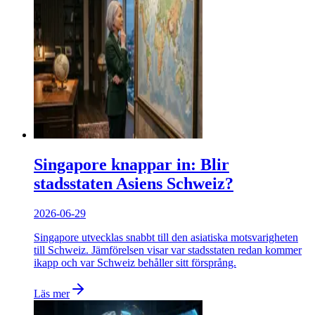
Singapore knappar in: Blir
stadsstaten Asiens Schweiz?
2026-06-29
Singapore utvecklas snabbt till den asiatiska motsvarigheten
till Schweiz. Jämförelsen visar var stadsstaten redan kommer
ikapp och var Schweiz behåller sitt försprång.
Läs mer