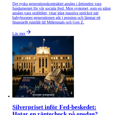
Det tyska generationskontraktet ansågs i årtionden vara
fundamentet för vår sociala fred. Men systemet, som en gång
ansågs vara orubbligt, visar idag massiva sprickor när
babyboomer-generationen går i pension och lämnar ett
finansiellt ruinfält till Millennials och Gen Z.
Läs mer
Silverpriset inför Fed-beskedet:
Hotar en räntechock på onsdag?