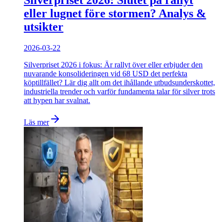
Silverpriset 2026: Slutet på rallyt
eller lugnet före stormen? Analys &
utsikter
2026-03-22
Silverpriset 2026 i fokus: Är rallyt över eller erbjuder den
nuvarande konsolideringen vid 68 USD det perfekta
köptillfället? Lär dig allt om det ihållande utbudsunderskottet,
industriella trender och varför fundamenta talar för silver trots
att hypen har svalnat.
Läs mer