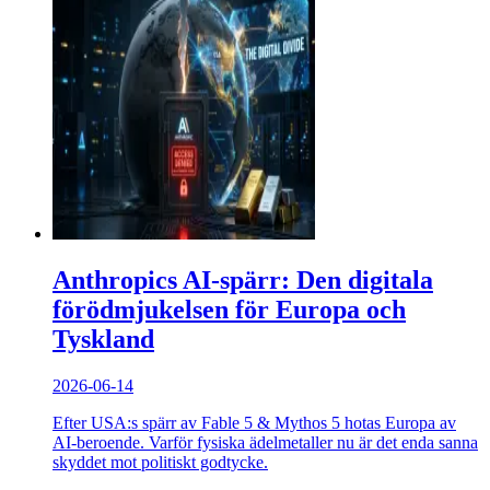
Anthropics AI-spärr: Den digitala
förödmjukelsen för Europa och
Tyskland
2026-06-14
Efter USA:s spärr av Fable 5 & Mythos 5 hotas Europa av
AI-beroende. Varför fysiska ädelmetaller nu är det enda sanna
skyddet mot politiskt godtycke.