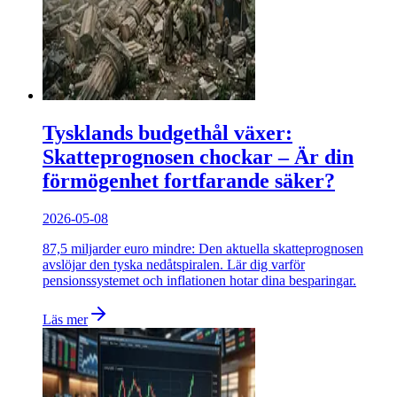
Tysklands budgethål växer:
Skatteprognosen chockar – Är din
förmögenhet fortfarande säker?
2026-05-08
87,5 miljarder euro mindre: Den aktuella skatteprognosen
avslöjar den tyska nedåtspiralen. Lär dig varför
pensionssystemet och inflationen hotar dina besparingar.
Läs mer