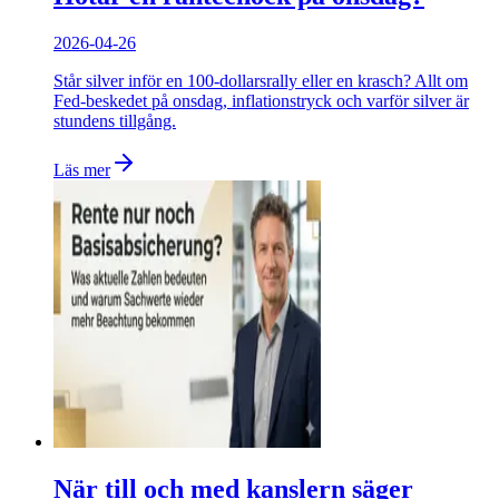
2026-04-26
Står silver inför en 100-dollarsrally eller en krasch? Allt om
Fed-beskedet på onsdag, inflationstryck och varför silver är
stundens tillgång.
Läs mer
När till och med kanslern säger