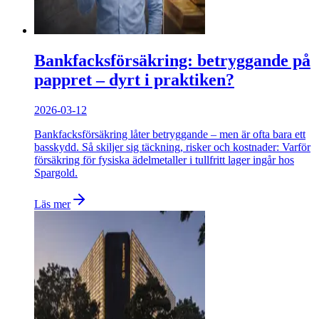
Bankfacksförsäkring: betryggande på
pappret – dyrt i praktiken?
2026-03-12
Bankfacksförsäkring låter betryggande – men är ofta bara ett
basskydd. Så skiljer sig täckning, risker och kostnader: Varför
försäkring för fysiska ädelmetaller i tullfritt lager ingår hos
Spargold.
Läs mer