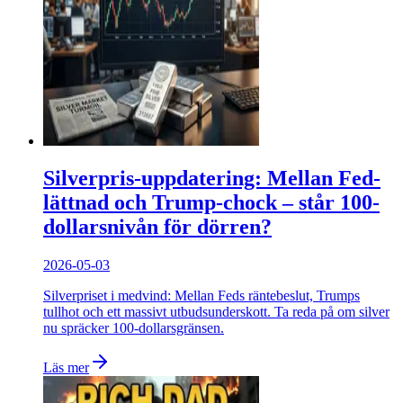
Silverpris-uppdatering: Mellan Fed-
lättnad och Trump-chock – står 100-
dollarsnivån för dörren?
2026-05-03
Silverpriset i medvind: Mellan Feds räntebeslut, Trumps
tullhot och ett massivt utbudsunderskott. Ta reda på om silver
nu spräcker 100-dollarsgränsen.
Läs mer