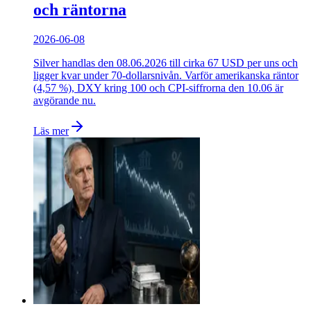
och räntorna
2026-06-08
Silver handlas den 08.06.2026 till cirka 67 USD per uns och
ligger kvar under 70-dollarsnivån. Varför amerikanska räntor
(4,57 %), DXY kring 100 och CPI-siffrorna den 10.06 är
avgörande nu.
Läs mer