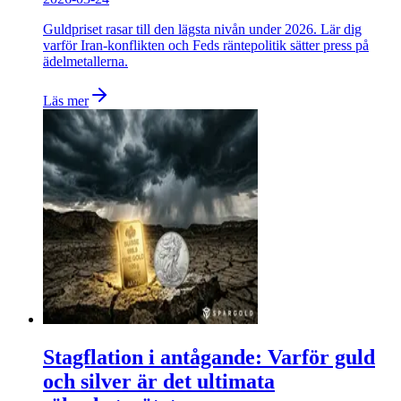
Guldpriset rasar till den lägsta nivån under 2026. Lär dig
varför Iran-konflikten och Feds räntepolitik sätter press på
ädelmetallerna.
Läs mer
Stagflation i antågande: Varför guld
och silver är det ultimata