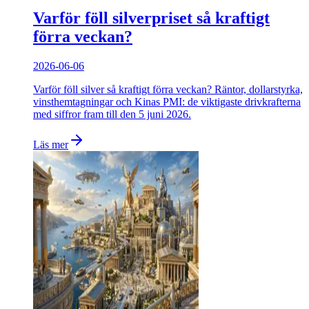
Varför föll silverpriset så kraftigt
förra veckan?
2026-06-06
Varför föll silver så kraftigt förra veckan? Räntor, dollarstyrka,
vinsthemtagningar och Kinas PMI: de viktigaste drivkrafterna
med siffror fram till den 5 juni 2026.
Läs mer