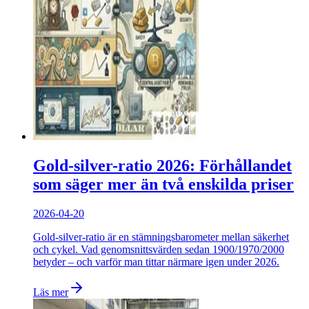
Gold-silver-ratio 2026: Förhållandet
som säger mer än två enskilda priser
2026-04-20
Gold-silver-ratio är en stämningsbarometer mellan säkerhet
och cykel. Vad genomsnittsvärden sedan 1900/1970/2000
betyder – och varför man tittar närmare igen under 2026.
Läs mer