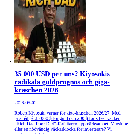
35 000 USD per uns? Kiyosakis
radikala guldprognos och giga-
kraschen 2026
2026-05-02
Robert Kiyosaki varnar för giga-kraschen 2026/27. Med
prismål på 35 000 $ för guld och 200 $ för silver väcker
"Rich Dad Poor Dad"-författaren uppmärksamhet. Vansinne
eller en nödvändig väckarklocka för investerare? Vi