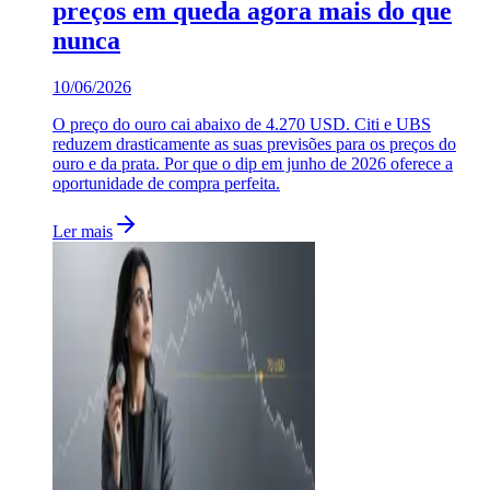
preços em queda agora mais do que
nunca
10/06/2026
O preço do ouro cai abaixo de 4.270 USD. Citi e UBS
reduzem drasticamente as suas previsões para os preços do
ouro e da prata. Por que o dip em junho de 2026 oferece a
oportunidade de compra perfeita.
Ler mais