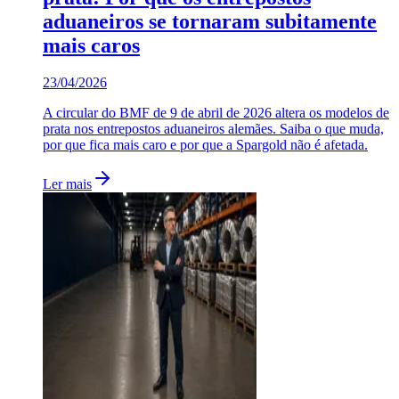
aduaneiros se tornaram subitamente
mais caros
23/04/2026
A circular do BMF de 9 de abril de 2026 altera os modelos de
prata nos entrepostos aduaneiros alemães. Saiba o que muda,
por que fica mais caro e por que a Spargold não é afetada.
Ler mais