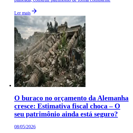
Ler mais
O buraco no orçamento da Alemanha
cresce: Estimativa fiscal choca – O
seu patrimônio ainda está seguro?
08/05/2026