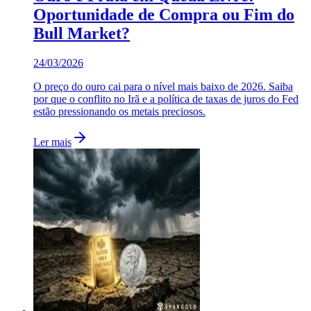
Oportunidade de Compra ou Fim do
Bull Market?
24/03/2026
O preço do ouro cai para o nível mais baixo de 2026. Saiba
por que o conflito no Irã e a política de taxas de juros do Fed
estão pressionando os metais preciosos.
Ler mais