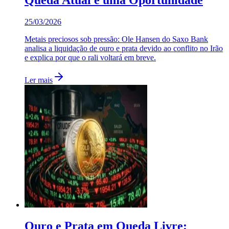
25/03/2026
Metais preciosos sob pressão: Ole Hansen do Saxo Bank
analisa a liquidação de ouro e prata devido ao conflito no Irão
e explica por que o rali voltará em breve.
Ler mais
Ouro e Prata em Queda Livre: