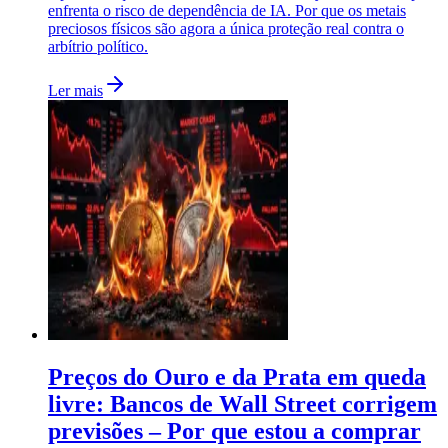
enfrenta o risco de dependência de IA. Por que os metais
preciosos físicos são agora a única proteção real contra o
arbítrio político.
Ler mais
Preços do Ouro e da Prata em queda
livre: Bancos de Wall Street corrigem
previsões – Por que estou a comprar