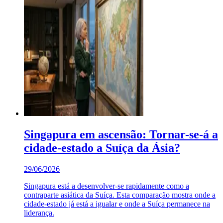
Singapura em ascensão: Tornar-se-á a
cidade-estado a Suíça da Ásia?
29/06/2026
Singapura está a desenvolver-se rapidamente como a
contraparte asiática da Suíça. Esta comparação mostra onde a
cidade-estado já está a igualar e onde a Suíça permanece na
liderança.