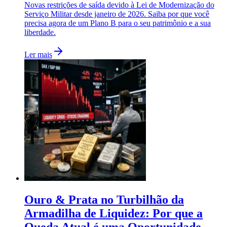
Novas restrições de saída devido à Lei de Modernização do
Serviço Militar desde janeiro de 2026. Saiba por que você
precisa agora de um Plano B para o seu patrimônio e a sua
liberdade.
Ler mais
Ouro & Prata no Turbilhão da
Armadilha de Liquidez: Por que a
Queda Atual é uma Oportunidade