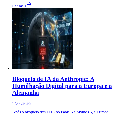
Ler mais
Bloqueio de IA da Anthropic: A
Humilhação Digital para a Europa e a
Alemanha
14/06/2026
Após o bloqueio dos EUA ao Fable 5 e Mythos 5, a Europa