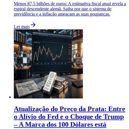
Menos 87,5 bilhões de euros: A estimativa fiscal atual revela a
espiral descendente alemã. Saiba por que o sistema de
previdência e a inflação ameaçam as suas poupanças.
Ler mais
Atualização do Preço da Prata: Entre
o Alívio do Fed e o Choque de Trump
– A Marca dos 100 Dólares está