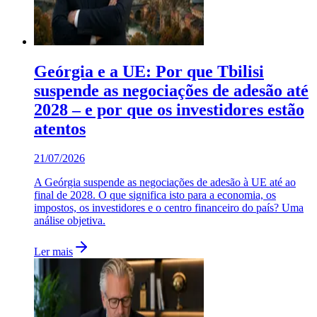
Geórgia e a UE: Por que Tbilisi
suspende as negociações de adesão até
2028 – e por que os investidores estão
atentos
21/07/2026
A Geórgia suspende as negociações de adesão à UE até ao
final de 2028. O que significa isto para a economia, os
impostos, os investidores e o centro financeiro do país? Uma
análise objetiva.
Ler mais