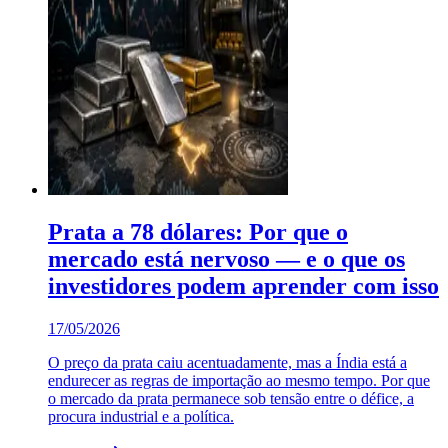
Prata a 78 dólares: Por que o
mercado está nervoso — e o que os
investidores podem aprender com isso
17/05/2026
O preço da prata caiu acentuadamente, mas a Índia está a
endurecer as regras de importação ao mesmo tempo. Por que
o mercado da prata permanece sob tensão entre o défice, a
procura industrial e a política.