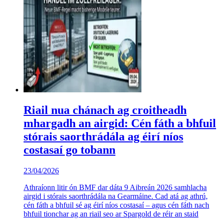
Riail nua chánach ag croitheadh
mhargadh an airgid: Cén fáth a bhfuil
stórais saorthrádála ag éirí níos
costasaí go tobann
23/04/2026
Athraíonn litir ón BMF dar dáta 9 Aibreán 2026 samhlacha
airgid i stórais saorthrádála na Gearmáine. Cad atá ag athrú,
cén fáth a bhfuil sé ag éirí níos costasaí – agus cén fáth nach
bhfuil tionchar ag an riail seo ar Spargold de réir an staid