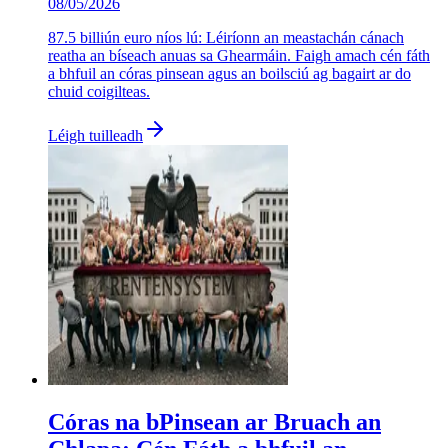
08/05/2026
87.5 billiún euro níos lú: Léiríonn an meastachán cánach
reatha an bíseach anuas sa Ghearmáin. Faigh amach cén fáth
a bhfuil an córas pinsean agus an boilsciú ag bagairt ar do
chuid coigilteas.
Léigh tuilleadh
Córas na bPinsean ar Bruach an