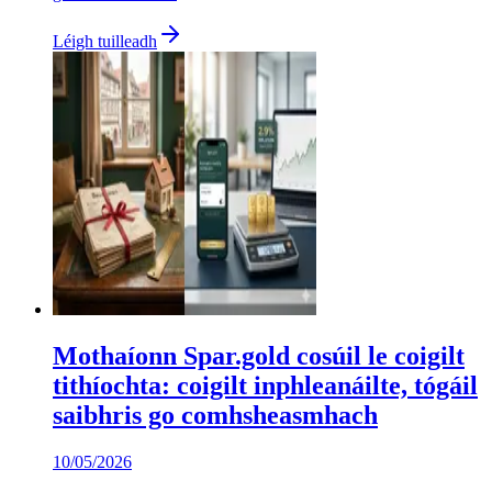
Léigh tuilleadh
Mothaíonn Spar.gold cosúil le coigilt
tithíochta: coigilt inphleanáilte, tógáil
saibhris go comhsheasmhach
10/05/2026