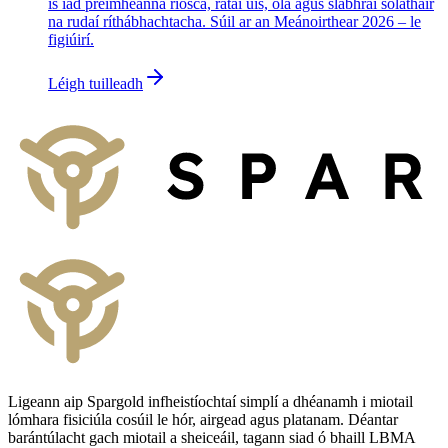
is iad préimheanna riosca, rátaí úis, ola agus slabhraí soláthair
na rudaí ríthábhachtacha. Súil ar an Meánoirthear 2026 – le
figiúirí.
Léigh tuilleadh
Ligeann aip Spargold infheistíochtaí simplí a dhéanamh i miotail
lómhara fisiciúla cosúil le hór, airgead agus platanam. Déantar
barántúlacht gach miotail a sheiceáil, tagann siad ó bhaill LBMA