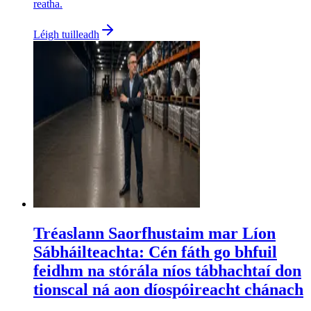
reatha.
Léigh tuilleadh
Tréaslann Saorfhustaim mar Líon
Sábháilteachta: Cén fáth go bhfuil
feidhm na stórála níos tábhachtaí don
tionscal ná aon díospóireacht chánach