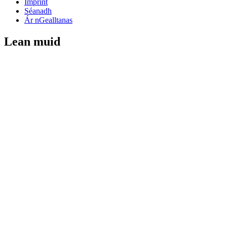
Imprint
Séanadh
Ár nGealltanas
Lean muid