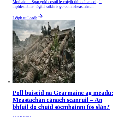
Mothaíonn Spar.gold cosúil le coigilt tithíochta: coigilt
inphleanáilte, tógáil saibhris go comhsheasmhach
Léigh tuilleadh
Poll buiséid na Gearmáine ag méadú:
Meastachán cánach scanrúil – An
bhfuil do chuid sócmhainní fós slán?