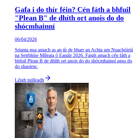
Gafa i do thír féin? Cén fáth a bhfuil
"Plean B" de dhíth ort anois do do
shócmhainní
06/04/2026
Srianta nua amach as an tír de bharr an Achta um Nuachóiriú
na Seirbhíse Míleata ó Eanáir 2026. Faigh amach cén fáth a
bhfuil Plean B de dhíth ort anois do do shócmhainní agus do
do shaoirse.
Léigh tuilleadh