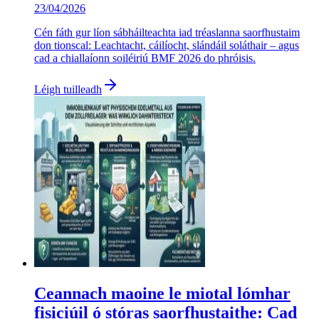
23/04/2026
Cén fáth gur líon sábháilteachta iad tréaslanna saorfhustaim
don tionscal: Leachtacht, cáilíocht, slándáil soláthair – agus
cad a chiallaíonn soiléiriú BMF 2026 do phróisis.
Léigh tuilleadh
Ceannach maoine le miotal lómhar
fisiciúil ó stóras saorfhustaithe: Cad