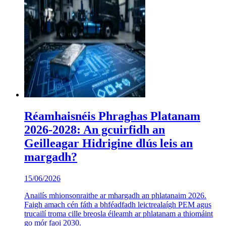
Réamhaisnéis Phraghas Platanam
2026-2028: An gcuirfidh an
Geilleagar Hidrigine dlús leis an
margadh?
15/06/2026
Anailís mhionsonraithe ar mhargadh an phlatanaim 2026.
Faigh amach cén fáth a bhféadfadh leictrealaígh PEM agus
trucailí troma cille breosla éileamh ar phlatanam a thiomáint
go mór faoi 2030.