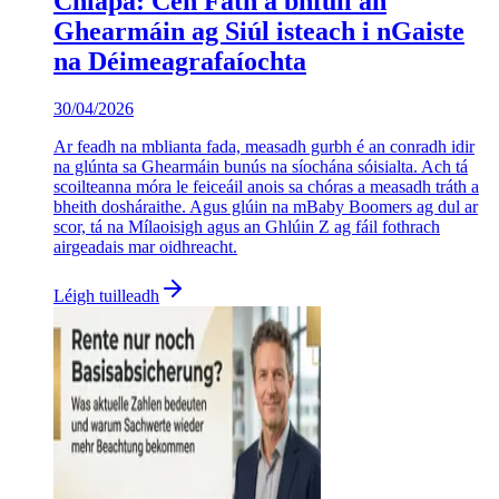
Chlapa: Cén Fáth a bhfuil an
Ghearmáin ag Siúl isteach i nGaiste
na Déimeagrafaíochta
30/04/2026
Ar feadh na mblianta fada, measadh gurbh é an conradh idir
na glúnta sa Ghearmáin bunús na síochána sóisialta. Ach tá
scoilteanna móra le feiceáil anois sa chóras a measadh tráth a
bheith dosháraithe. Agus glúin na mBaby Boomers ag dul ar
scor, tá na Mílaoisigh agus an Ghlúin Z ag fáil fothrach
airgeadais mar oidhreacht.
Léigh tuilleadh