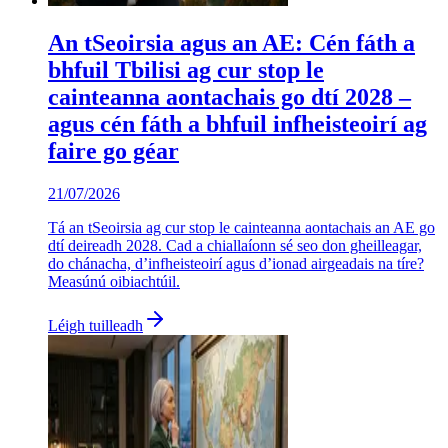
An tSeoirsia agus an AE: Cén fáth a
bhfuil Tbilisi ag cur stop le
cainteanna aontachais go dtí 2028 –
agus cén fáth a bhfuil infheisteoirí ag
faire go géar
21/07/2026
Tá an tSeoirsia ag cur stop le cainteanna aontachais an AE go
dtí deireadh 2028. Cad a chiallaíonn sé seo don gheilleagar,
do chánacha, d’infheisteoirí agus d’ionad airgeadais na tíre?
Measúnú oibiachtúil.
Léigh tuilleadh