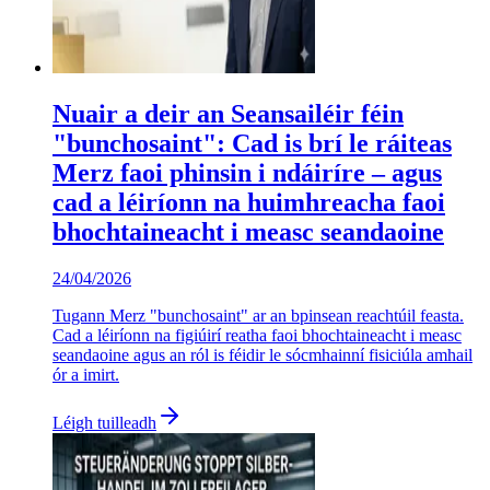
Nuair a deir an Seansailéir féin
"bunchosaint": Cad is brí le ráiteas
Merz faoi phinsin i ndáiríre – agus
cad a léiríonn na huimhreacha faoi
bhochtaineacht i measc seandaoine
24/04/2026
Tugann Merz "bunchosaint" ar an bpinsean reachtúil feasta.
Cad a léiríonn na figiúirí reatha faoi bhochtaineacht i measc
seandaoine agus an ról is féidir le sócmhainní fisiciúla amhail
ór a imirt.
Léigh tuilleadh