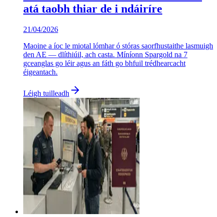
atá taobh thiar de i ndáiríre
21/04/2026
Maoine a íoc le miotal lómhar ó stóras saorfhustaithe lasmuigh
den AE — dlíthiúil, ach casta. Míníonn Spargold na 7
gceanglas go léir agus an fáth go bhfuil trédhearcacht
éigeantach.
Léigh tuilleadh