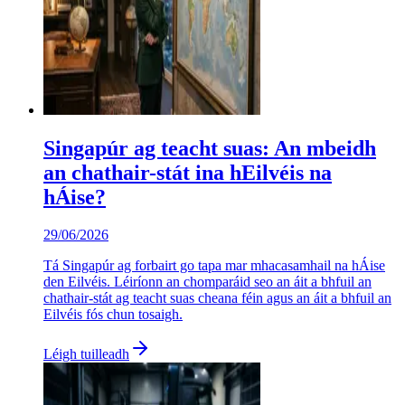
Singapúr ag teacht suas: An mbeidh
an chathair-stát ina hEilvéis na
hÁise?
29/06/2026
Tá Singapúr ag forbairt go tapa mar mhacasamhail na hÁise
den Eilvéis. Léiríonn an chomparáid seo an áit a bhfuil an
chathair-stát ag teacht suas cheana féin agus an áit a bhfuil an
Eilvéis fós chun tosaigh.
Léigh tuilleadh