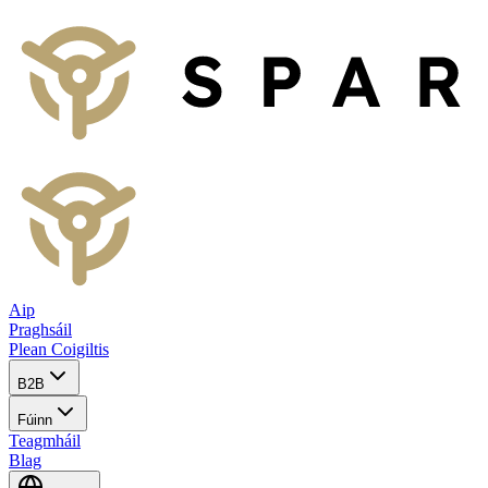
Aip
Praghsáil
Plean Coigiltis
B2B
Fúinn
Teagmháil
Blag