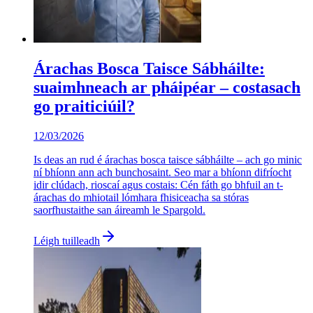
Árachas Bosca Taisce Sábháilte:
suaimhneach ar pháipéar – costasach
go praiticiúil?
12/03/2026
Is deas an rud é árachas bosca taisce sábháilte – ach go minic
ní bhíonn ann ach bunchosaint. Seo mar a bhíonn difríocht
idir clúdach, rioscaí agus costais: Cén fáth go bhfuil an t-
árachas do mhiotail lómhara fhisiceacha sa stóras
saorfhustaithe san áireamh le Spargold.
Léigh tuilleadh