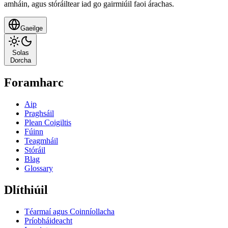
amháin, agus stóráiltear iad go gairmiúil faoi árachas.
Gaeilge
Solas
Dorcha
Foramharc
Aip
Praghsáil
Plean Coigiltis
Fúinn
Teagmháil
Stóráil
Blag
Glossary
Dlíthiúil
Téarmaí agus Coinníollacha
Príobháideacht