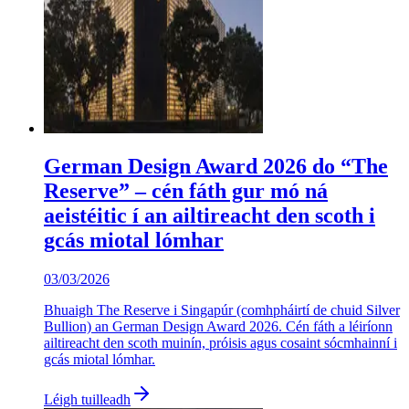
German Design Award 2026 do “The
Reserve” – cén fáth gur mó ná
aeistéitic í an ailtireacht den scoth i
gcás miotal lómhar
03/03/2026
Bhuaigh The Reserve i Singapúr (comhpháirtí de chuid Silver
Bullion) an German Design Award 2026. Cén fáth a léiríonn
ailtireacht den scoth muinín, próisis agus cosaint sócmhainní i
gcás miotal lómhar.
Léigh tuilleadh