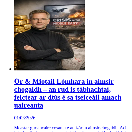
Ór & Miotail Lómhara in aimsir
chogaidh – an rud is tábhachtaí,
feictear ar dtús é sa tseiceáil amach
uaireanta
01/03/2026
Meastar gur ancaire cosanta é an t-ór in aimsir chogaidh. Ach