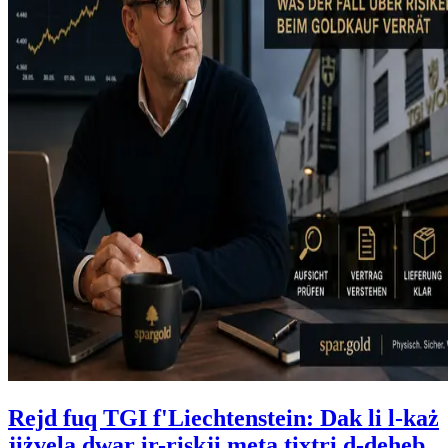
Rejd fuq TGI f'Liechtenstein: Dak li l-każ
jiżvela dwar ir-riskji meta tixtri d-deheb