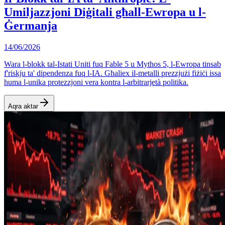
Umiljazzjoni Diġitali għall-Ewropa u l-
Ġermanja
14/06/2026
Wara l-blokk tal-Istati Uniti fuq Fable 5 u Mythos 5, l-Ewropa tinsab
f'riskju ta' dipendenza fuq l-IA. Għaliex il-metalli prezzjużi fiżiċi issa
huma l-unika protezzjoni vera kontra l-arbitrarjetà politika.
Aqra aktar