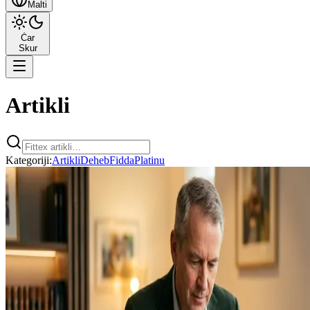
Malti
Ċar
Skur
Artikli
Kategoriji
:
Artikli
Deheb
Fidda
Platinu