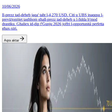
10/06/2026
Il-prezz tad-deheb jaqa' taħt l-4,270 USD. Citi u UBS inaqqsu l-
previżjonijiet tagħhom għall-prezz tad-deheb u l-fidda b'mod
drastiku. Għaliex id-dip f'Ġunju 2026 joffri l-opportunità perfetta
għax-xiri.
Aqra aktar