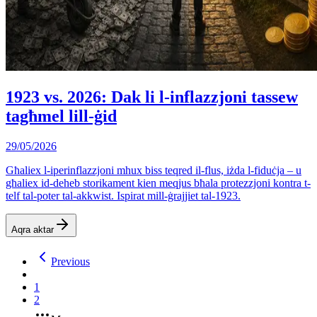
1923 vs. 2026: Dak li l-inflazzjoni tassew
tagħmel lill-ġid
29/05/2026
Għaliex l-iperinflazzjoni mhux biss teqred il-flus, iżda l-fiduċja – u
għaliex id-deheb storikament kien meqjus bħala protezzjoni kontra t-
telf tal-poter tal-akkwist. Ispirat mill-ġrajjiet tal-1923.
Aqra aktar
Previous
1
2