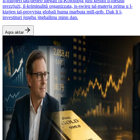
Il-minjieri tad-deheb illegali fil-Kolombja juru kemm il-metalli
prezzjużi, il-kriminalità organizzata, is-swieq tal-materja prima u l-
ktajjen tal-provvista globali huma marbuta mill-qrib. Dak li l-
investituri jistgħu jitgħallmu minn dan.
Aqra aktar