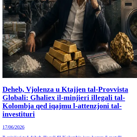
Deheb, Vjolenza u Ktajjen tal-Provvista
Globali: Għaliex il-minjieri illegali tal-
Kolombja qed iqajmu l-attenzjoni tal-
investituri
17/06/2026