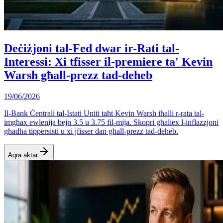
Deċiżjoni tal-Fed dwar ir-Rati tal-
Interessi: Xi tfisser il-premiere ta' Kevin
Warsh għall-prezz tad-deheb
19/06/2026
Il-Bank Ċentrali tal-Istati Uniti taħt Kevin Warsh iħalli r-rata tal-
imgħax ewlenija bejn 3.5 u 3.75 fil-mija. Skopri għaliex l-inflazzjoni
għadha tippersisti u xi jfisser dan għall-prezz tad-deheb.
Aqra aktar