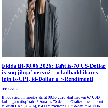
Fidda fit-08.06.2026: Taħt is-70 US-Dollar
is-suq jibqa' nervuż – u kulħadd iħares
lejn is-CPI, id-Dollar u r-Rendimenti
08/06/2026
Il-fidda qed tiġi nnegozjata fit-08.06.2026 għal madwar 67 USD
kull uqija u tibqa' taħt iż-żona tas-70 dollaru. Għaliex ir-rendimenti
tal-Istati Uniti (4.57%), id-DXY madwar 100 u d-data tas-CPI fl-