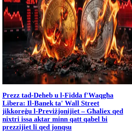
Prezz tad-Deheb u l-Fidda f'Waqgħa
Libera: Il-Banek ta' Wall Street
jikkoreġu l-Previżjonijiet – Għaliex qed
nixtri issa aktar minn qatt qabel bi
prezzijiet li qed jonqsu