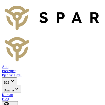
App
Prezzijiet
Pjan ta' Tifdil
B2B
Dwarna
Kuntatt
Blog