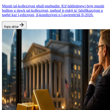
Muniti tal-kollezzjoni għall-mubtadin: Kif tiddistingwi bejn muniti
bullion u dawk tal-kollezzjoni, tagħraf ir-riskji ta' falsifikazzjoni u
tagħti każ l-edizzjoni, il-kundizzjoni u l-awtentiċità fl-2026.
Aqra aktar