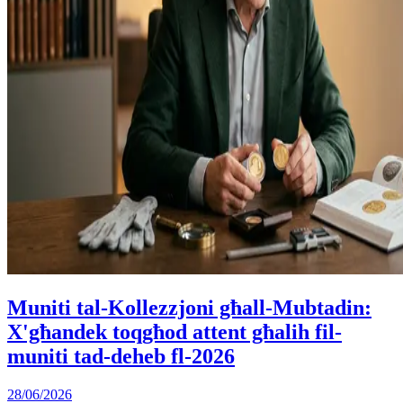
Muniti tal-Kollezzjoni għall-Mubtadin:
X'għandek toqgħod attent għalih fil-
muniti tad-deheb fl-2026
28/06/2026