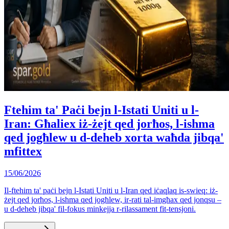
Ftehim ta' Paċi bejn l-Istati Uniti u l-
Iran: Għaliex iż-żejt qed jorħos, l-ishma
qed jogħlew u d-deheb xorta waħda jibqa'
mfittex
15/06/2026
Il-ftehim ta' paċi bejn l-Istati Uniti u l-Iran qed iċaqlaq is-swieq: iż-
żejt qed jorħos, l-ishma qed jogħlew, ir-rati tal-imgħax qed jonqsu –
u d-deheb jibqa' fil-fokus minkejja r-rilassament fit-tensjoni.