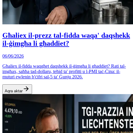
Għaliex il-prezz tal-fidda waqa' daqshekk
il-ġimgħa li għaddiet?
06/06/2026
Għaliex il-fidda waqgħet daqshekk il-ġimgħa li għaddiet? Rati tal-
imgħax, saħħa tad-dollaru, teħid ta' profitti u l-PMI taċ-Ċina: il-
muturi ewlenin b'ċifri sal-5 ta' Ġunju 2026.
Aqra aktar