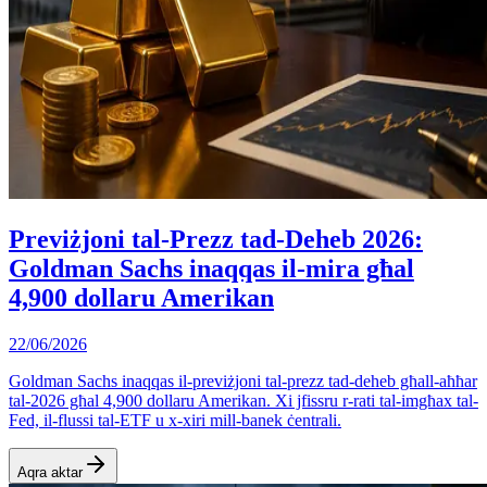
Previżjoni tal-Prezz tad-Deheb 2026:
Goldman Sachs inaqqas il-mira għal
4,900 dollaru Amerikan
22/06/2026
Goldman Sachs inaqqas il-previżjoni tal-prezz tad-deheb għall-aħħar
tal-2026 għal 4,900 dollaru Amerikan. Xi jfissru r-rati tal-imgħax tal-
Fed, il-flussi tal-ETF u x-xiri mill-banek ċentrali.
Aqra aktar