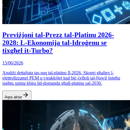
Previżjoni tal-Prezz tal-Platinu 2026-
2028: L-Ekonomija tal-Idroġenu se
tixgħel it-Turbo?
15/06/2026
Analiżi dettaljata tas-suq tal-platinu fl-2026. Skopri għaliex l-
elettrolizzaturi PEM u t-trakkijiet tqal biċ-ċelloli tal-fjuwil jistgħu
jagħtu spinta kbira lid-domanda għall-platinu sal-2030.
Aqra aktar