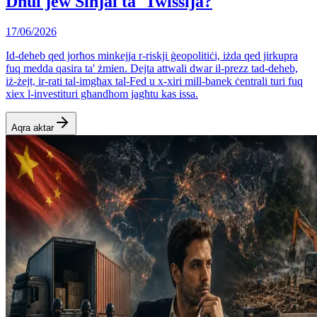
Dħul jew Sinjal ta' Twissija?
17/06/2026
Id-deheb qed jorħos minkejja r-riskji ġeopolitiċi, iżda qed jirkupra
fuq medda qasira ta' żmien. Dejta attwali dwar il-prezz tad-deheb,
iż-żejt, ir-rati tal-imgħax tal-Fed u x-xiri mill-banek ċentrali turi fuq
xiex l-investituri għandhom jagħtu kas issa.
Aqra aktar