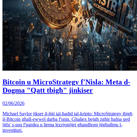
Bitcoin u MicroStrategy f'Nisla: Meta d-
Dogma "Qatt tbigħ" jinkiser
02/06/2026
Michael Saylor jikser il-liġi tal-ħadid tal-kripto: MicroStrategy tbigħ
il-Bitcoin għall-ewwel darba f'snin. Għaliex bejgħ żgħir ħafna qed
jitfa' s-suq f'paniku u liema lezzjonijiet għandhom jitgħallmu l-
investituri.