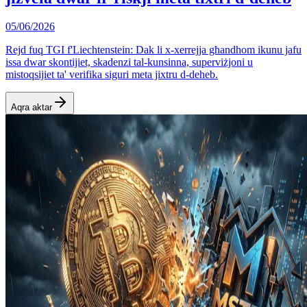
05/06/2026
Rejd fuq TGI f'Liechtenstein: Dak li x-xerrejja għandhom ikunu jafu
issa dwar skontijiet, skadenzi tal-kunsinna, superviżjoni u
mistoqsijiet ta' verifika siguri meta jixtru d-deheb.
Aqra aktar