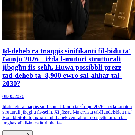
Id-deheb ra tnaqqis sinifikanti fil-bidu ta'
Ġunju 2026 – iżda l-muturi strutturali
jibqgħu fis-seħħ. Huwa possibbli prezz
tad-deheb ta' 8,900 ewro sal-aħħar tal-
2030?
08/06/2026
Id-deheb ra tnaqqis sinifikanti fil-bidu ta' Ġunju 2026 – iżda l-muturi
strutturali jibqgħu fis-seħħ. Xi jfissru l-intervista tal-Handelsblatt ma'
Ronald Stöferle, ix-xiri mill-banek ċentrali u l-prospetti tar-rati tal-
imgħax għall-investituri bħalissa.