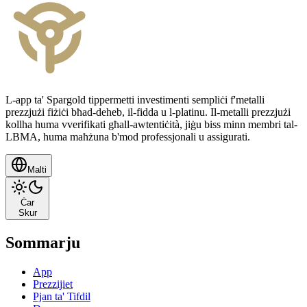
L-app ta' Spargold tippermetti investimenti sempliċi f'metalli
prezzjużi fiżiċi bħad-deheb, il-fidda u l-platinu. Il-metalli prezzjużi
kollha huma vverifikati għall-awtentiċità, jiġu biss minn membri tal-
LBMA, huma maħżuna b'mod professjonali u assigurati.
Malti
Ċar
Skur
Sommarju
App
Prezzijiet
Pjan ta' Tifdil