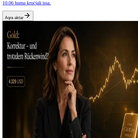
10.06 huma kruċjali issa.
Aqra aktar