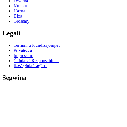
Dwarna
Kuntatt
Ħażna
Blog
Glossary
Legali
Termini u Kundizzjonijiet
Privatezza
Impressum
Ċaħda ta' Responsabbiltà
Il-Wegħda Tagħna
Segwina