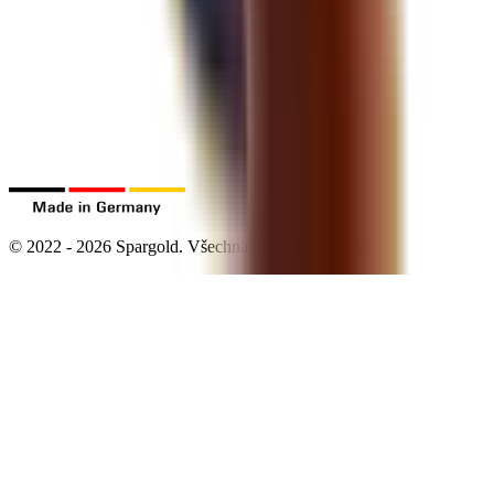
©
2022
-
2026
Spargold.
Všechna práva vyhrazena.