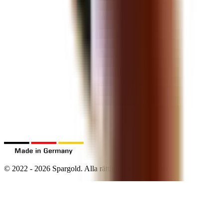
©
2022
-
2026
Spargold.
Alla rättigheter förbehållna.