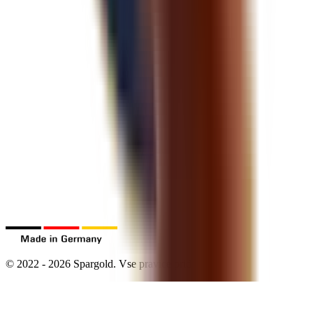
©
2022
-
2026
Spargold.
Vse pravice pridržane.