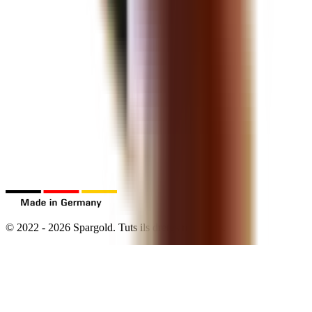
©
2022
-
2026
Spargold.
Tuts ils dretgs reservads.