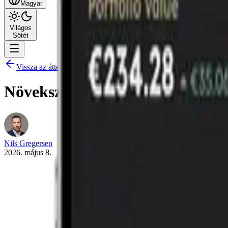
Magyar
Világos
Sötét
Vissza az áttekintéshez
Növekszik a német költségvetés
Nils Gregersen
2026. május 8.