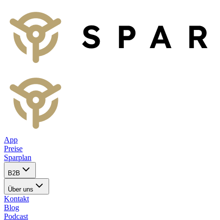
App
Preise
Sparplan
B2B
Über uns
Kontakt
Blog
Podcast