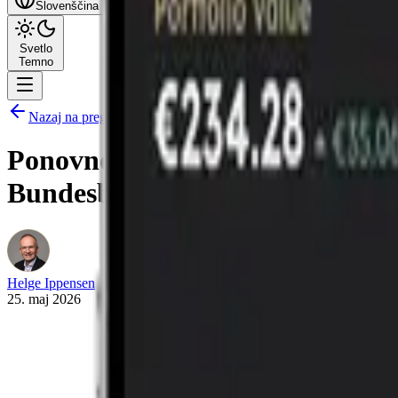
Slovenščina
Svetlo
Temno
Nazaj na pregled
Ponovno vrednotenje zlata Bunde
Bundesbank zdaj?
Helge Ippensen
25. maj 2026