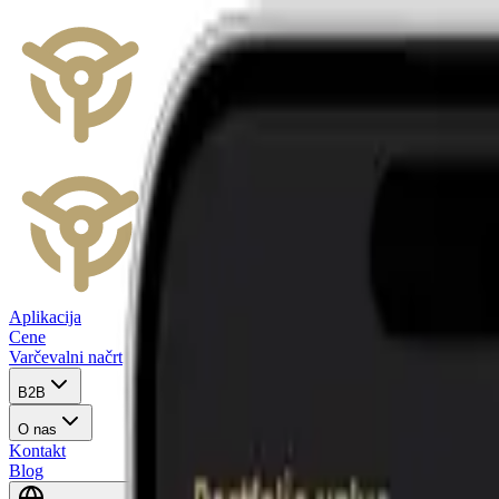
Aplikacija
Cene
Varčevalni načrt
B2B
O nas
Kontakt
Blog