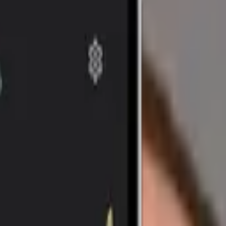
sbank – sicer negativni lastni ka