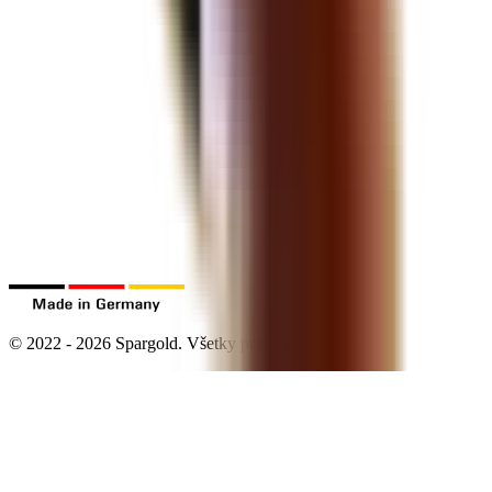
©
2022
-
2026
Spargold.
Všetky práva vyhradené.