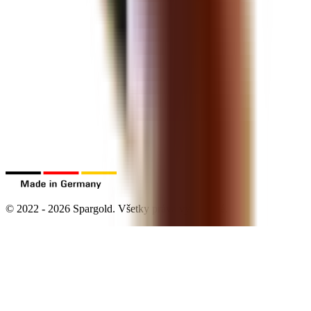
©
2022
-
2026
Spargold.
Všetky práva vyhradené.