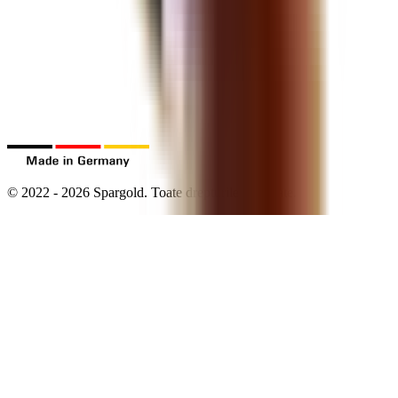
©
2022
-
2026
Spargold.
Toate drepturile rezervate.