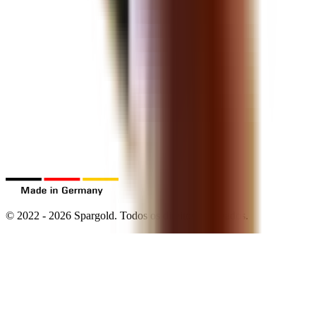
©
2022
-
2026
Spargold.
Todos os direitos reservados.