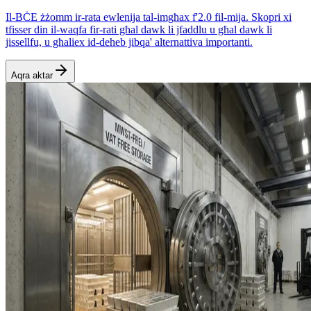
Il-BĊE żżomm ir-rata ewlenija tal-imgħax f'2.0 fil-mija. Skopri xi
tfisser din il-waqfa fir-rati għal dawk li jfaddlu u għal dawk li
jissellfu, u għaliex id-deheb jibqa' alternattiva importanti.
Aqra aktar