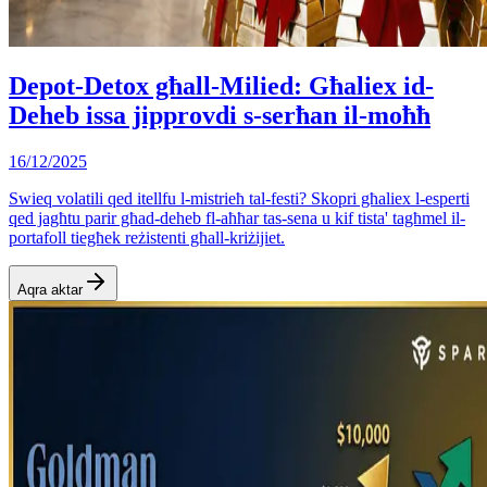
Depot-Detox għall-Milied: Għaliex id-
Deheb issa jipprovdi s-serħan il-moħħ
16/12/2025
Swieq volatili qed itellfu l-mistrieħ tal-festi? Skopri għaliex l-esperti
qed jagħtu parir għad-deheb fl-aħħar tas-sena u kif tista' tagħmel il-
portafoll tiegħek reżistenti għall-kriżijiet.
Aqra aktar