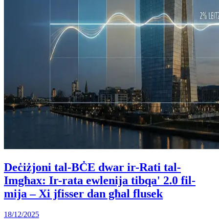
Deċiżjoni tal-BĊE dwar ir-Rati tal-
Imgħax: Ir-rata ewlenija tibqa' 2.0 fil-
mija – Xi jfisser dan għal flusek
18/12/2025