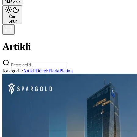
Malti
Ċar
Skur
Artikli
Kategoriji
:
Artikli
Deheb
Fidda
Platinu