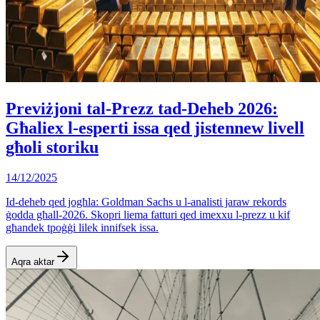
Previżjoni tal-Prezz tad-Deheb 2026:
Għaliex l-esperti issa qed jistennew livell
għoli storiku
14/12/2025
Id-deheb qed jogħla: Goldman Sachs u l-analisti jaraw rekords
ġodda għall-2026. Skopri liema fatturi qed imexxu l-prezz u kif
għandek tpoġġi lilek innifsek issa.
Aqra aktar