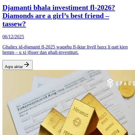
Djamanti bħala investiment fl-2026?
Diamonds are a girl’s best friend –
tassew?
06/12/2025
Għaliex id-djamanti fl-2025 waqgħu fl-iktar livell baxx li qatt kien
hemm – u xi jfisser dan għall-investituri.
Aqra aktar