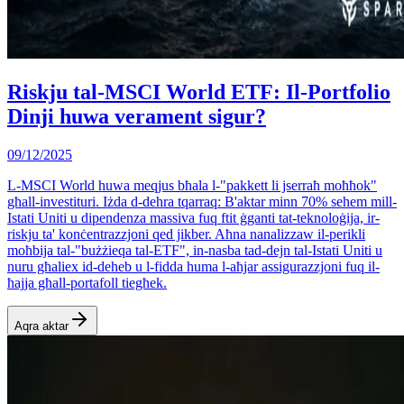
Riskju tal-MSCI World ETF: Il-Portfolio
Dinji huwa verament sigur?
09/12/2025
L-MSCI World huwa meqjus bħala l-"pakkett li jserraħ moħħok"
għall-investituri. Iżda d-dehra tqarraq: B'aktar minn 70% sehem mill-
Istati Uniti u dipendenza massiva fuq ftit ġganti tat-teknoloġija, ir-
riskju ta' konċentrazzjoni qed jikber. Aħna nanalizzaw il-perikli
moħbija tal-"bużżieqa tal-ETF", in-nasba tad-dejn tal-Istati Uniti u
nuru għaliex id-deheb u l-fidda huma l-aħjar assigurazzjoni fuq il-
ħajja għall-portafoll tiegħek.
Aqra aktar