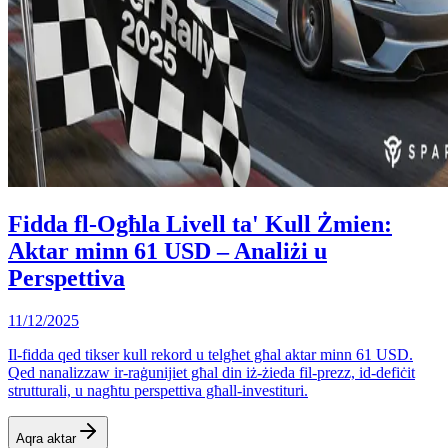
Fidda fl-Ogħla Livell ta' Kull Żmien:
Aktar minn 61 USD – Analiżi u
Perspettiva
11/12/2025
Il-fidda qed tikser kull rekord u telgħet għal aktar minn 61 USD.
Qed nanalizzaw ir-raġunijiet għal din iż-żieda fil-prezz, id-defiċit
strutturali, u nagħtu perspettiva għall-investituri.
Aqra aktar