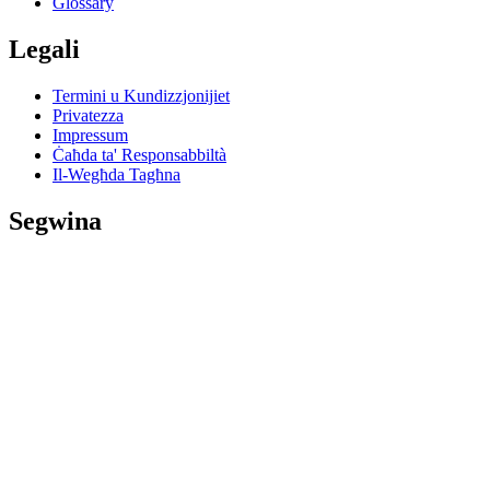
Glossary
Legali
Termini u Kundizzjonijiet
Privatezza
Impressum
Ċaħda ta' Responsabbiltà
Il-Wegħda Tagħna
Segwina