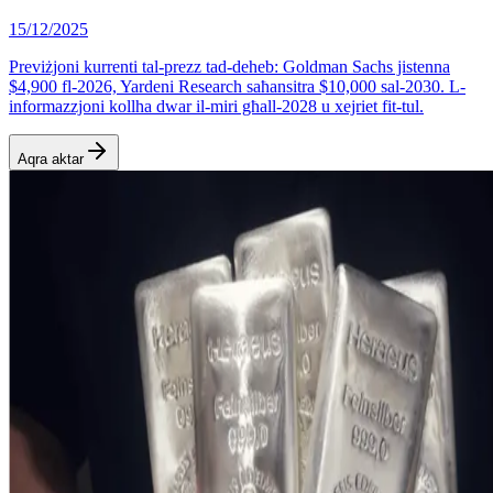
15/12/2025
Previżjoni kurrenti tal-prezz tad-deheb: Goldman Sachs jistenna
$4,900 fl-2026, Yardeni Research saħansitra $10,000 sal-2030. L-
informazzjoni kollha dwar il-miri għall-2028 u xejriet fit-tul.
Aqra aktar