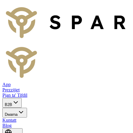
App
Prezzijiet
Pjan ta' Tifdil
B2B
Dwarna
Kuntatt
Blog