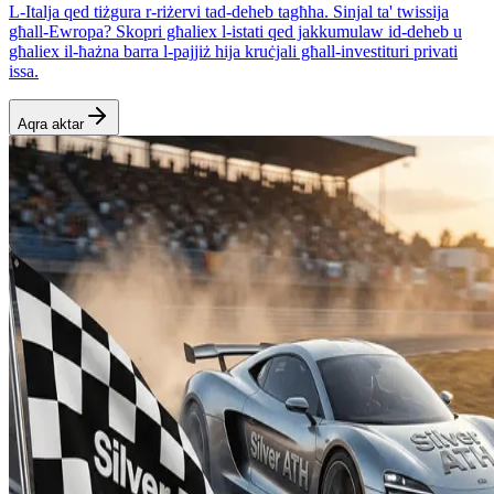
L-Italja qed tiżgura r-riżervi tad-deheb tagħha. Sinjal ta' twissija
għall-Ewropa? Skopri għaliex l-istati qed jakkumulaw id-deheb u
għaliex il-ħażna barra l-pajjiż hija kruċjali għall-investituri privati
issa.
Aqra aktar