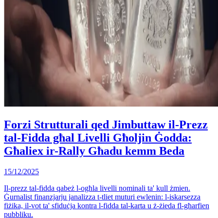
Forzi Strutturali qed Jimbuttaw il-Prezz
tal-Fidda għal Livelli Għoljin Ġodda:
Għaliex ir-Rally Għadu kemm Beda
15/12/2025
Il-prezz tal-fidda qabeż l-ogħla livelli nominali ta' kull żmien.
Ġurnalist finanzjarju janalizza t-tliet muturi ewlenin: l-iskarsezza
fiżika, il-vot ta' sfiduċja kontra l-fidda tal-karta u ż-żieda fl-għarfien
pubbliku.