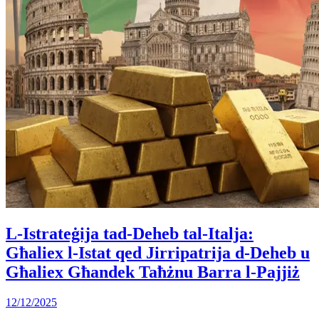
L-Istrateġija tad-Deheb tal-Italja:
Għaliex l-Istat qed Jirripatrija d-Deheb u
Għaliex Għandek Taħżnu Barra l-Pajjiż
12/12/2025