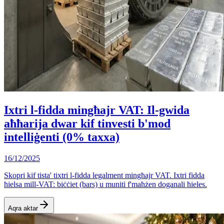
Ixtri l-fidda mingħajr VAT: Il-gwida
aħħarija dwar kif tinvesti b'mod
intelliġenti (0% taxxa)
16/12/2025
Skopri kif tista' tixtri l-fidda legalment mingħajr VAT. Ixtri fidda
ħielsa mill-VAT: biċċiet (bars) u muniti f'maħżen doganali ħieles.
Aqra aktar