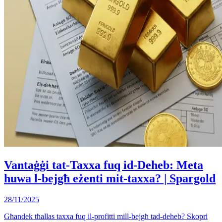
Vantaġġi tat-Taxxa fuq id-Deheb: Meta
huwa l-bejgħ eżenti mit-taxxa? | Spargold
28/11/2025
Għandek tħallas taxxa fuq il-profitti mill-bejgħ tad-deheb? Skopri