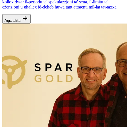
kollox dwar il-perjodu ta' spekulazzjoni ta' sena, il-limitu ta'
eżenzjoni u għaliex id-deheb huwa tant attraenti mil-lat tat-taxxa.
Aqra aktar