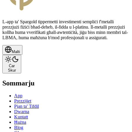
L-app ta' Spargold tippermetti investimenti sempliċi f'metalli
prezzjużi fiżiċi bħad-deheb, il-fidda u l-platinu. Il-metalli prezzjużi
kollha huma vverifikati għall-awtentiċità, jiġu biss minn membri tal-
LBMA, huma maħżuna b'mod professjonali u assigurati.
Malti
Ċar
Skur
Sommarju
App
Prezzijiet
Pjan ta' Tifdil
Dwarna
Kuntatt
Ħażna
Blog