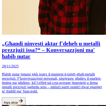
„Għandi ninvesti aktar f'deheb u metalli
prezzjużi issa?“ – Konversazzjoni ma'
ħabib nutar
28/11/2025
Ħabib nutar jistaqsi jekk issiex il-mument it-tajjeb għall-metalli
prezzjużi. F'konversazzjoni personali, nispjegaw għaliex il-market-
timing ma jaħdimx, kif l-effett tal-cost-average jipproteġi u liema
metalli prezzjużi jagħmlu sens – inklużi pariri prattiċi dwar pjanijiet
ta' tfaddil ma' Spar.gold.
Aqra aktar