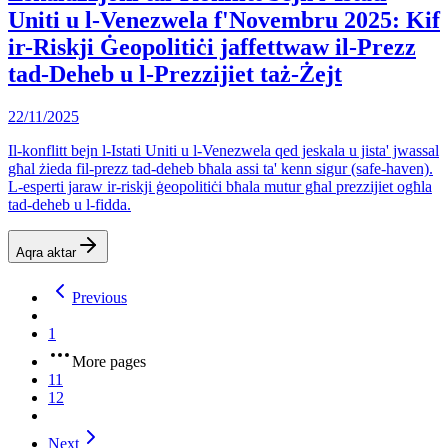
Uniti u l-Venezwela f'Novembru 2025: Kif
ir-Riskji Ġeopolitiċi jaffettwaw il-Prezz
tad-Deheb u l-Prezzijiet taż-Żejt
22/11/2025
Il-konflitt bejn l-Istati Uniti u l-Venezwela qed jeskala u jista' jwassal
għal żieda fil-prezz tad-deheb bħala assi ta' kenn sigur (safe-haven).
L-esperti jaraw ir-riskji ġeopolitiċi bħala mutur għal prezzijiet ogħla
tad-deheb u l-fidda.
Aqra aktar
Previous
1
More pages
11
12
Next