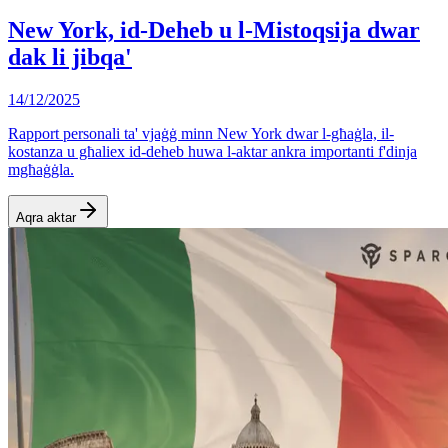
New York, id-Deheb u l-Mistoqsija dwar
dak li jibqa'
14/12/2025
Rapport personali ta' vjaġġ minn New York dwar l-għaġla, il-
kostanza u għaliex id-deheb huwa l-aktar ankra importanti f'dinja
mgħaġġla.
Aqra aktar