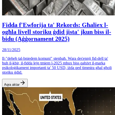
Fidda f'Ewforija ta' Rekords: Għaliex l-
ogħla livell storiku ġdid jista' jkun biss il-
bidu (Aġġornament 2025)
28/11/2025
Il-"deheb tal-bniedem komuni" stenbaħ. Wara deċennji fid-dell ta'
ħuh il-kbir, il-fidda lejn tmiem l-2025 mhux biss qabżet il-marka
psikoloġikament importanti ta' 50 USD, iżda qed timmira għal għoli
storiku ġdid.
Aqra aktar