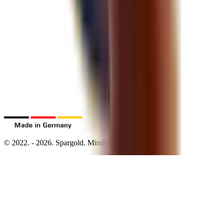
©
2022.
-
2026.
Spargold.
Minden jog fenntartva.