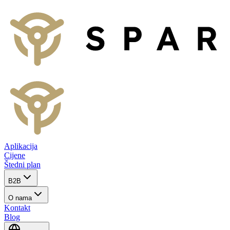
Aplikacija
Cijene
Štedni plan
B2B
O nama
Kontakt
Blog