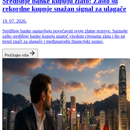
Središnje banke kupuju zlato: Zašto su
rekordne kupnje snažan signal za ulagače
19. 07. 2026.
Središnje banke nastavljaju povećavati svoje zlatne rezerve. Saznajte
zašto središnje banke kupuju unatoč visokim cijenama zlata i što taj
trend znači za ulagače i međunarodni financijski sustav.
Pročitajte više