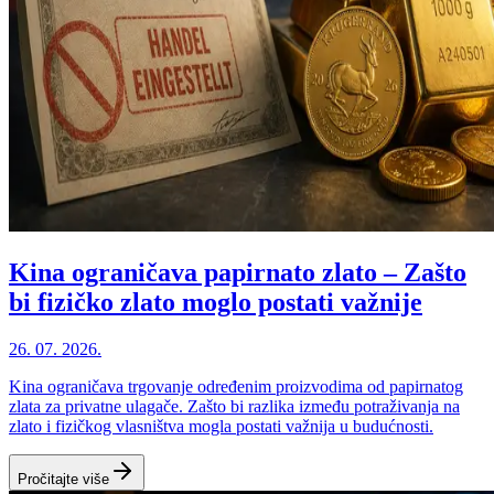
Kina ograničava papirnato zlato – Zašto
bi fizičko zlato moglo postati važnije
26. 07. 2026.
Kina ograničava trgovanje određenim proizvodima od papirnatog
zlata za privatne ulagače. Zašto bi razlika između potraživanja na
zlato i fizičkog vlasništva mogla postati važnija u budućnosti.
Pročitajte više