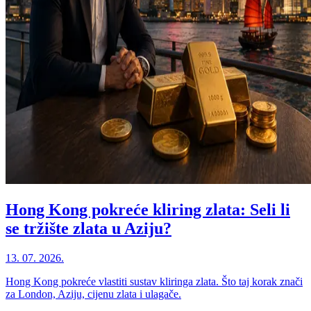
Hong Kong pokreće kliring zlata: Seli li
se tržište zlata u Aziju?
13. 07. 2026.
Hong Kong pokreće vlastiti sustav kliringa zlata. Što taj korak znači
za London, Aziju, cijenu zlata i ulagače.