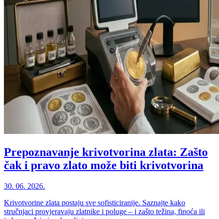
Prepoznavanje krivotvorina zlata: Zašto
čak i pravo zlato može biti krivotvorina
30. 06. 2026.
Krivotvorine zlata postaju sve sofisticiranije. Saznajte kako
stručnjaci provjeravaju zlatnike i poluge – i zašto težina, finoća ili