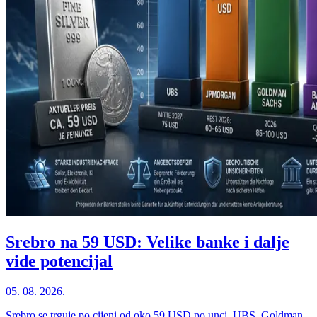
Srebro na 59 USD: Velike banke i dalje
vide potencijal
05. 08. 2026.
Srebro se trguje po cijeni od oko 59 USD po unci. UBS, Goldman