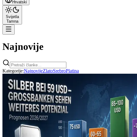
Hrvatski
Svijetla
Tamna
Najnovije
Kategorije
:
Najnovije
Zlato
Srebro
Platina