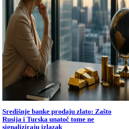
Središnje banke prodaju zlato: Zašto
Rusija i Turska unatoč tome ne
signaliziraju izlazak