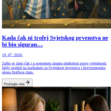
Kada čak ni trofej Svjetskog prvenstva ne
bi bio siguran…
19. 07. 2026.
Zašto se zlato čak i u nogometu smatra simbolom prave vrijednosti:
šaljiv pogled na karikaturu sa Svjetskog prvenstva i bezvremensku
ulogu fizičkog zlata.
Pročitajte više