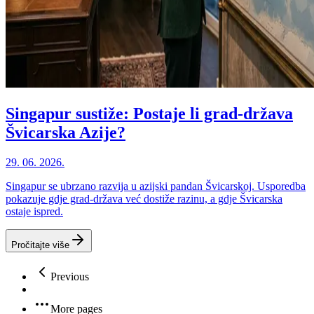
Singapur sustiže: Postaje li grad-država
Švicarska Azije?
29. 06. 2026.
Singapur se ubrzano razvija u azijski pandan Švicarskoj. Usporedba
pokazuje gdje grad-država već dostiže razinu, a gdje Švicarska
ostaje ispred.
Pročitajte više
Previous
More pages