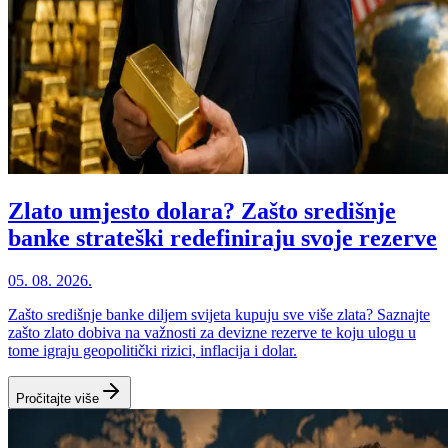
Zlato umjesto dolara? Zašto središnje
banke strateški redefiniraju svoje rezerve
05. 08. 2026.
Zašto središnje banke diljem svijeta kupuju sve više zlata? Saznajte
zašto zlato dobiva na važnosti za devizne rezerve te koju ulogu u
tome igraju geopolitički rizici, inflacija i dolar.
Pročitajte više