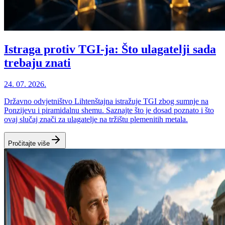
Istraga protiv TGI-ja: Što ulagatelji sada
trebaju znati
24. 07. 2026.
Državno odvjetništvo Lihtenštajna istražuje TGI zbog sumnje na
Ponzijevu i piramidalnu shemu. Saznajte što je dosad poznato i što
ovaj slučaj znači za ulagatelje na tržištu plemenitih metala.
Pročitajte više