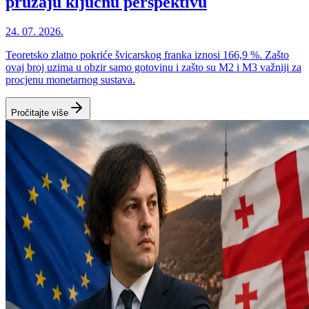
pružaju ključnu perspektivu
24. 07. 2026.
Teoretsko zlatno pokriće švicarskog franka iznosi 166,9 %. Zašto
ovaj broj uzima u obzir samo gotovinu i zašto su M2 i M3 važniji za
procjenu monetarnog sustava.
Pročitajte više