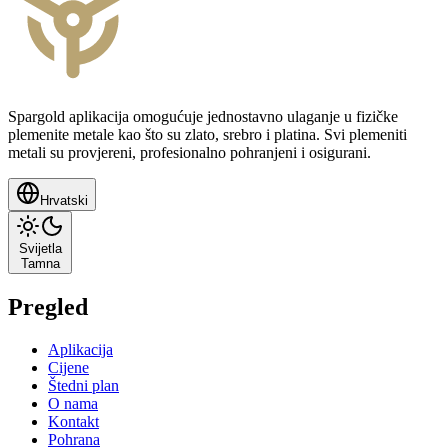
Spargold aplikacija omogućuje jednostavno ulaganje u fizičke
plemenite metale kao što su zlato, srebro i platina. Svi plemeniti
metali su provjereni, profesionalno pohranjeni i osigurani.
Hrvatski
Svijetla
Tamna
Pregled
Aplikacija
Cijene
Štedni plan
O nama
Kontakt
Pohrana