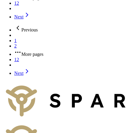
12
Next
Previous
1
2
More pages
12
Next