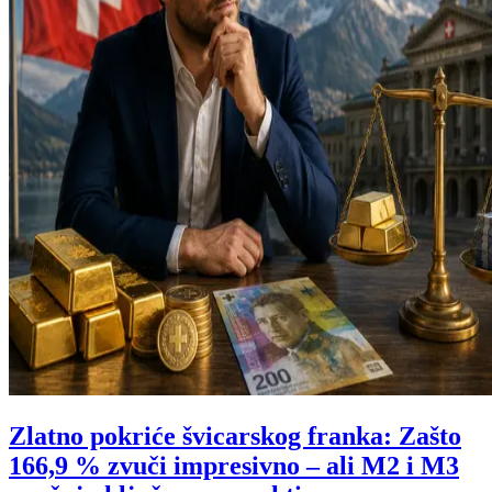
Zlatno pokriće švicarskog franka: Zašto
166,9 % zvuči impresivno – ali M2 i M3