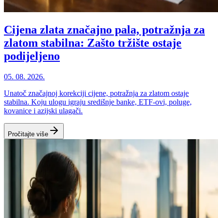
Cijena zlata značajno pala, potražnja za
zlatom stabilna: Zašto tržište ostaje
podijeljeno
05. 08. 2026.
Unatoč značajnoj korekciji cijene, potražnja za zlatom ostaje
stabilna. Koju ulogu igraju središnje banke, ETF-ovi, poluge,
kovanice i azijski ulagači.
Pročitajte više