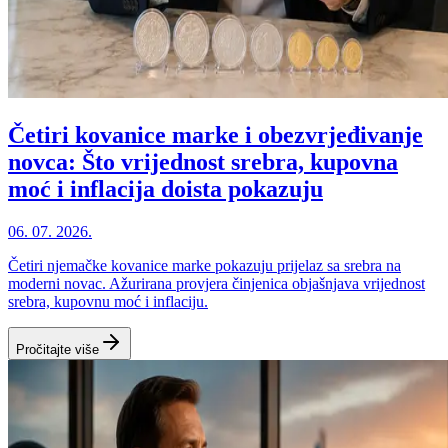
Četiri kovanice marke i obezvrjeđivanje
novca: Što vrijednost srebra, kupovna
moć i inflacija doista pokazuju
06. 07. 2026.
Četiri njemačke kovanice marke pokazuju prijelaz sa srebra na
moderni novac. Ažurirana provjera činjenica objašnjava vrijednost
srebra, kupovnu moć i inflaciju.
Pročitajte više