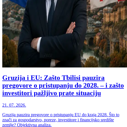
Gruzija i EU: Zašto Tbilisi pauzira
pregovore o pristupanju do 2028. – i zašto
investitori pažljivo prate situaciju
21. 07. 2026.
Gruzija pauzira pregovore o pristupanju EU do kraja 2028. Što to
znači za gospodarstvo, poreze, investitore i financijsko središte
zemlje? Objektivna analiza.