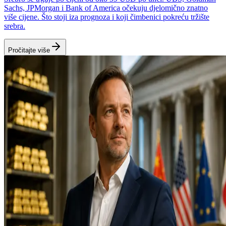
Sachs, JPMorgan i Bank of America očekuju djelomično znatno
više cijene. Što stoji iza prognoza i koji čimbenici pokreću tržište
srebra.
Pročitajte više