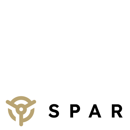
Talk to us
We provide non-binding consultation on concepts for your business,
property management firm or institution.
To the contact form