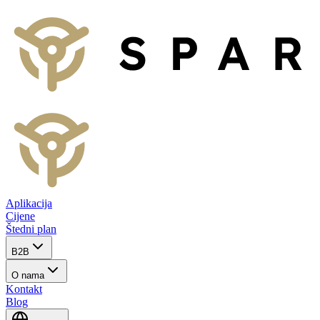
Aplikacija
Cijene
Štedni plan
B2B
O nama
Kontakt
Blog