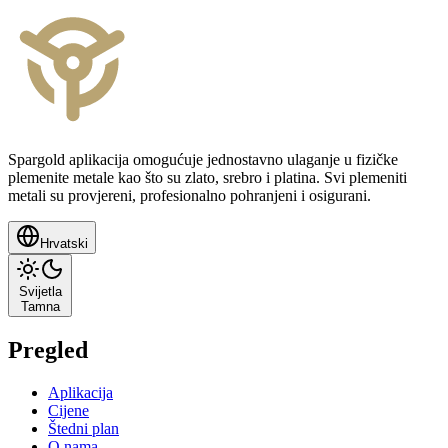
Spargold aplikacija omogućuje jednostavno ulaganje u fizičke
plemenite metale kao što su zlato, srebro i platina. Svi plemeniti
metali su provjereni, profesionalno pohranjeni i osigurani.
Hrvatski
Svijetla
Tamna
Pregled
Aplikacija
Cijene
Štedni plan
O nama