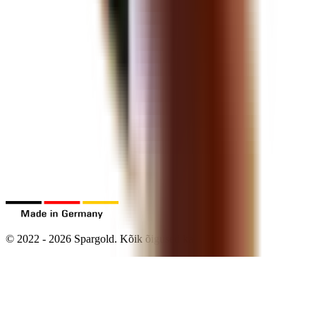
©
2022
-
2026
Spargold.
Kõik õigused kaitstud.