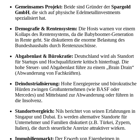
Gemeinsames Projekt:
Beide sind Gründer der
Spargold
GmbH
, die sich auf physische Edelmetallinvestments
spezialisiert hat.
Demografie & Rentensystem:
Die Hosts warnen vor einem
Kollaps des Rentensystems, da die Babyboomer-Generation
in Rente geht. Sie diskutieren die enorme Belastung des
Bundeshaushalts durch Rentenzuschüsse.
Abgabenlast & Bürokratie:
Deutschland wird als Standort
für Startups und Hochqualifizierte kritisch hinterfragt. Die
hohe Steuer- und Abgabenlast führe zu einem „Brain Drain“
(Abwanderung von Fachkräften).
Deindustrialisierung:
Hohe Energiepreise und bürokratische
Hürden zwingen Großunternehmen (wie BASF oder
Mercedes) und Mittelstand zur Abwanderung oder führen in
die Insolvenz.
Standortvergleich:
Nils berichtet von seinen Erfahrungen in
Singapur und Dubai. Es werden alternative Standorte für
Unternehmer und Familien diskutiert (z.B. Türkei, Zypern,
Italien), die durch steuerliche Anreize attraktiver wirken.
Immobilienmarkt:
Der Erwerb von Eigenheimen in