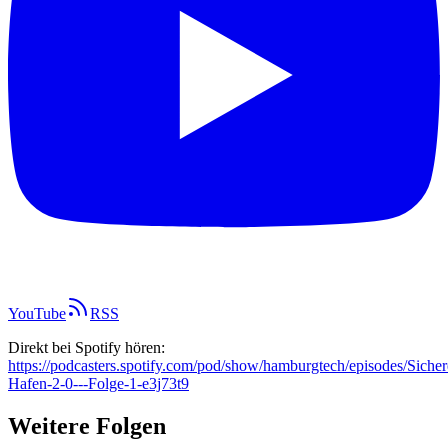
YouTube
RSS
Direkt bei Spotify hören:
https://podcasters.spotify.com/pod/show/hamburgtech/episodes/Sicher
Hafen-2-0---Folge-1-e3j73t9
Weitere Folgen