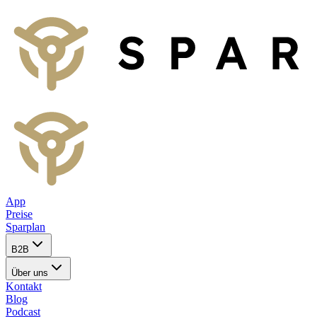
App
Preise
Sparplan
B2B
Über uns
Kontakt
Blog
Podcast