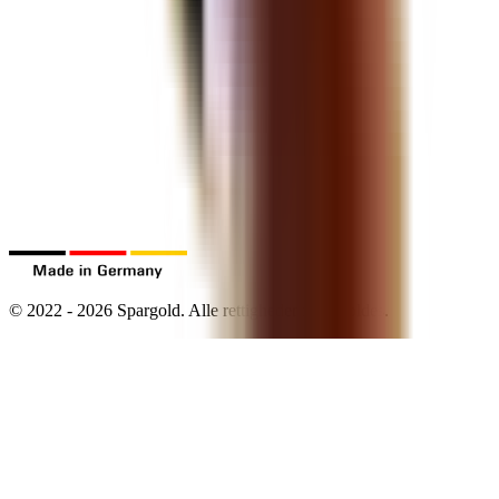
©
2022
-
2026
Spargold.
Alle rettigheder forbeholdes.