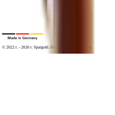
©
2022 г.
-
2026 г.
Spargold.
Всички права запазени.