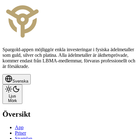
Spargold-appen möjliggör enkla investeringar i fysiska ädelmetaller
som guld, silver och platina. Alla ädelmetaller är äkthetsprövade,
kommer endast från LBMA-medlemmar, förvaras professionellt och
är försäkrade.
Svenska
Ljus
Mörk
Översikt
App
Priser
Sparplan