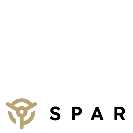
Talk to us
We provide non-binding consultation on concepts for your business,
property management firm or institution.
To the contact form