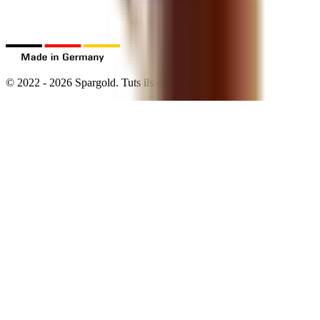
©
2022
-
2026
Spargold.
Tuts ils dretgs reservads.