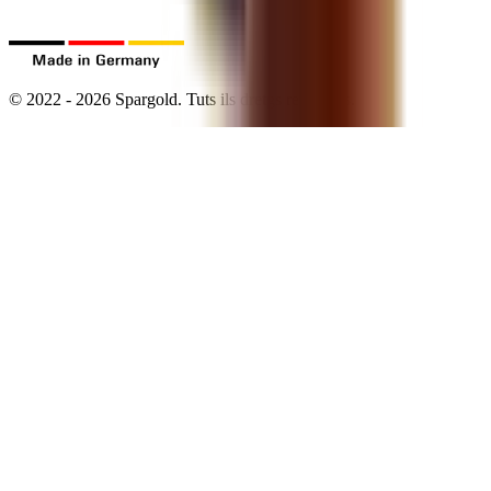
©
2022
-
2026
Spargold.
Tuts ils dretgs reservads.