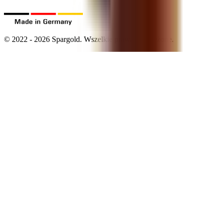
©
2022
-
2026
Spargold.
Wszelkie prawa zastrzeżone.