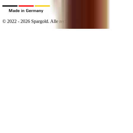
©
2022
-
2026
Spargold.
Alle rechten voorbehouden.