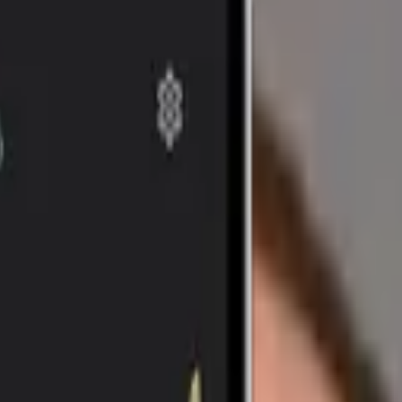
ad-deheb: X'hemm wara l-miżura 