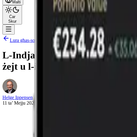
Malti
Ċar
Skur
Lura għas-sommarju
L-Indja tħeġġeġ għal rinunzja t
żejt u l-inflazzjoni
Helge Ippensen
11 ta’ Mejju 2026