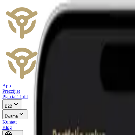
App
Prezzijiet
Pjan ta' Tifdil
B2B
Dwarna
Kuntatt
Blog