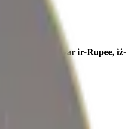
– u x'tiżvela dwar ir-Rupee, iż-