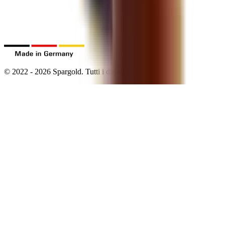
©
2022
-
2026
Spargold.
Tutti i diritti riservati.