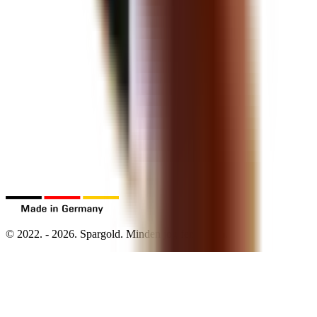
©
2022.
-
2026.
Spargold.
Minden jog fenntartva.