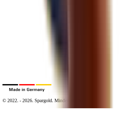
©
2022.
-
2026.
Spargold.
Minden jog fenntartva.