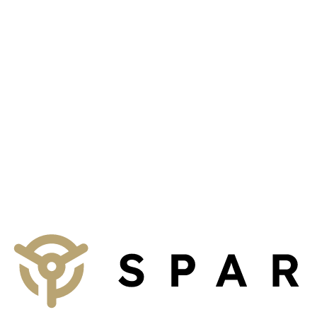
Talk to us
We provide non-binding consultation on concepts for your business,
property management firm or institution.
To the contact form