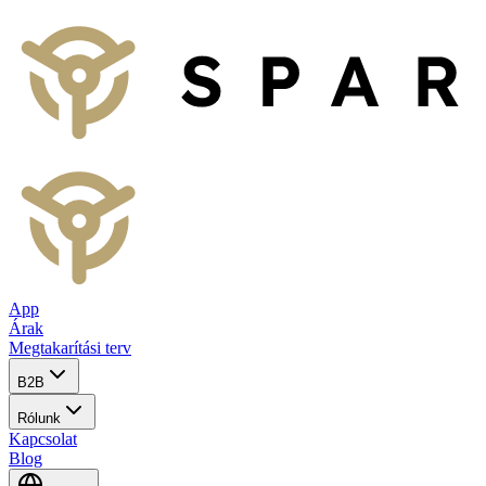
App
Árak
Megtakarítási terv
B2B
Rólunk
Kapcsolat
Blog