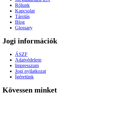
Rólunk
Kapcsolat
Tárolás
Blog
Glossary
Jogi információk
ÁSZF
Adatvédelem
Impresszum
Jogi nyilatkozat
Ígéretünk
Kövessen minket