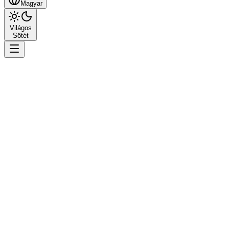
Magyar
Világos
Sötét