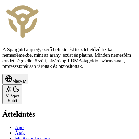
A Spargold app egyszerű befektetést tesz lehetővé fizikai
nemesfémekbe, mint az arany, ezüst és platina. Minden nemesfém
eredetisége ellenőrzött, kizárólag LBMA-tagoktól származnak,
professzionálisan tároltak és biztosítottak.
Magyar
Világos
Sötét
Áttekintés
App
Árak
Megtakarítási terv