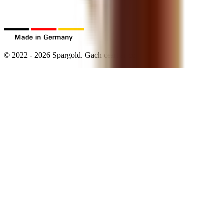
©
2022
-
2026
Spargold.
Gach ceart ar cosaint.