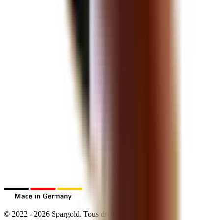
©
2022
-
2026
Spargold.
Tous droits réservés.