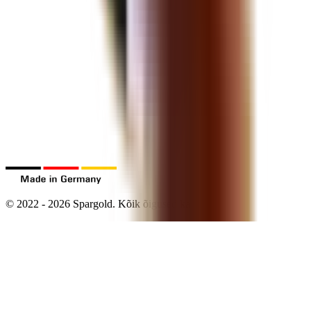
©
2022
-
2026
Spargold.
Kõik õigused kaitstud.