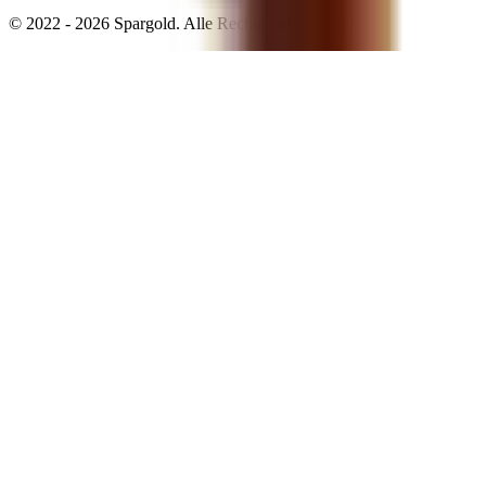
©
2022
-
2026
Spargold.
Alle Rechte vorbehalten.