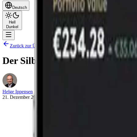
Deutsch
Hell
Dunkel
Zurück zur Übersicht
Der Silberwürfel – wie viel Silbe
Helge Ippensen
21. Dezember 2025