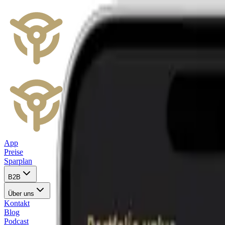
App
Preise
Sparplan
B2B
Über uns
Kontakt
Blog
Podcast