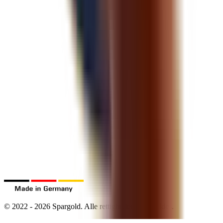
©
2022
-
2026
Spargold.
Alle rettigheder forbeholdes.